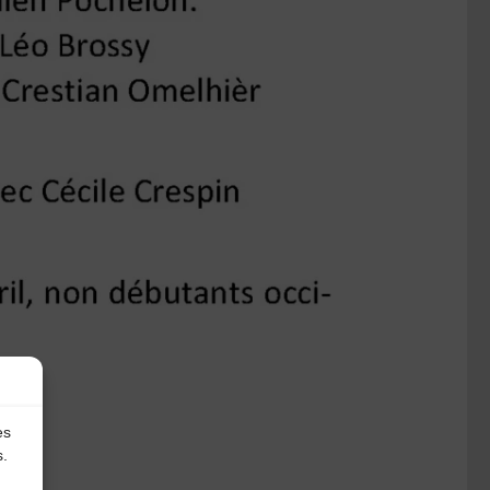
es
s.