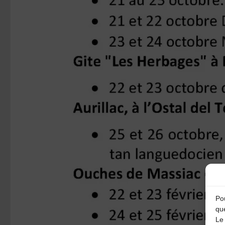
Pou
qu
Le 