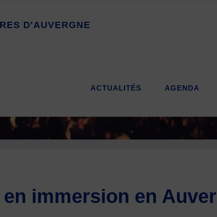
R
E
S
D
'
A
U
V
E
R
G
N
E
ACTUALITÉS
AGENDA
n en immersion en Auve