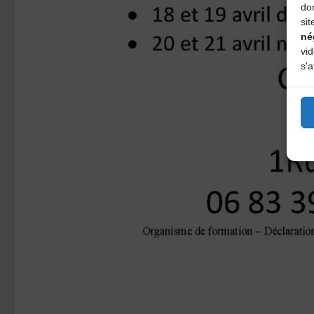
do
sit
né
vi
s'a