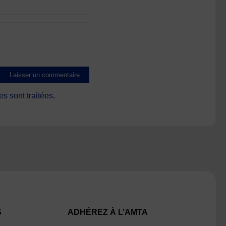
s sont traitées
.
S
ADHÉREZ À L’AMTA