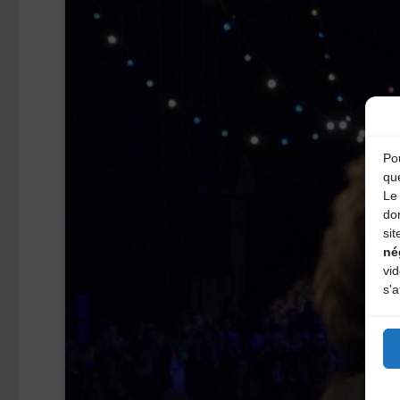
Pou
qu
Le 
do
sit
né
vi
s'a