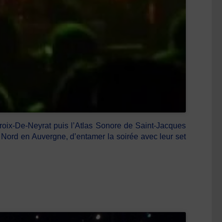
Croix-De-Neyrat puis l’Atlas Sonore de Saint-Jacques
 Nord en Auvergne, d’entamer la soirée avec leur set