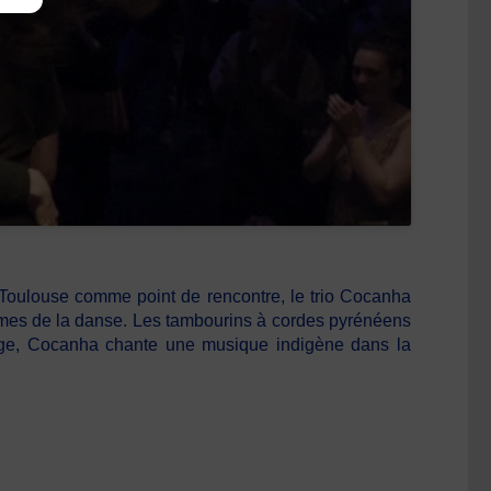
c Toulouse comme point de rencontre, le trio Cocanha
rythmes de la danse. Les tambourins à cordes pyrénéens
ncrage, Cocanha chante une musique indigène dans la