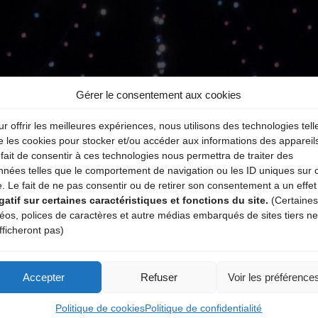
Gérer le consentement aux cookies
r offrir les meilleures expériences, nous utilisons des technologies tell
e les cookies pour stocker et/ou accéder aux informations des appareil
fait de consentir à ces technologies nous permettra de traiter des
nnées telles que le comportement de navigation ou les ID uniques sur 
e. Le fait de ne pas consentir ou de retirer son consentement a un effet
gatif sur certaines caractéristiques et fonctions du site.
(Certaines
déos, polices de caractères et autre médias embarqués de sites tiers ne
Cliquez ici pour accepter les cookies de
fficheront pas)
sites tiers et activer le contenu ci-dessous
Accepter
Refuser
Voir les préférence
Politique de cookies
Politique de confidentialité