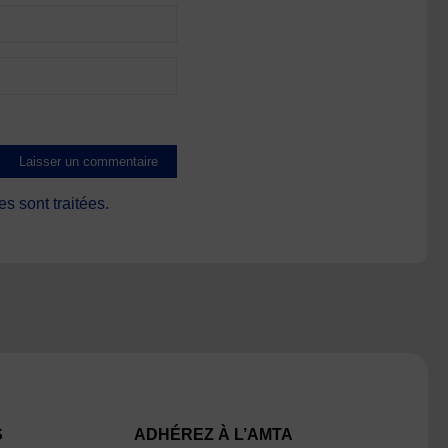
s sont traitées
.
S
ADHÉREZ À L’AMTA