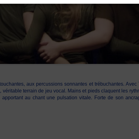
es, touchantes, aux percussions sonnantes et trébuchantes. Ave
n, véritable terrain de jeu vocal. Mains et pieds claquent les 
nt, apportant au chant une pulsation vitale. Forte de son a