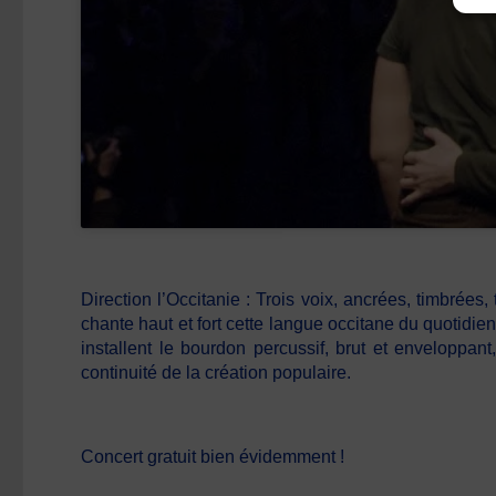
Direction l’Occitanie : Trois voix, ancrées, timbré
chante haut et fort cette langue occitane du quotidie
installent le bourdon percussif, brut et enveloppa
continuité de la création populaire.
Concert gratuit bien évidemment !