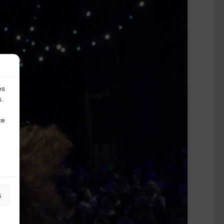
es
s.
ce
s