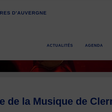
R
E
S
D
'
A
U
V
E
R
G
N
E
ACTUALITÉS
AGENDA
 de la Musique de Cle