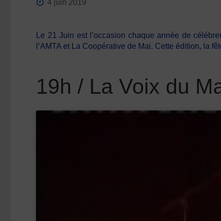
4 juin 2019
Le 21 Juin est l’occasion chaque année de célébrer 
l’AMTA et La Coopérative de Mai. Cette édition, la fê
19h / La Voix du M