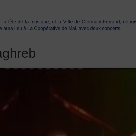
la fête de la musique, et la Ville de Clermont-Ferrand, depu
te aura lieu à La Coopérative de Mai, avec deux concerts.
aghreb