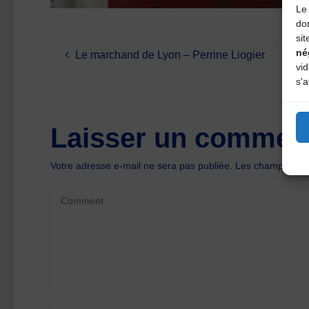
Le 
do
sit
né
Le marchand de Lyon – Perrine Liogier
vi
s'a
Laisser un comment
Votre adresse e-mail ne sera pas publiée.
Les champs oblig