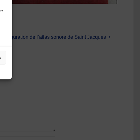
ce
’inauguration de l’atlas sonore de Saint Jacques
s