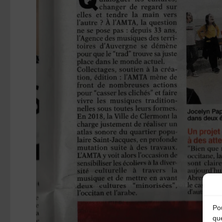
Pou
qu