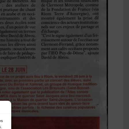
es
s.