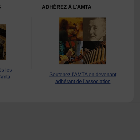
S
ADHÉREZ À L’AMTA
ès les
Soutenez l'AMTA en devenant
’Amta
adhérant de l'association