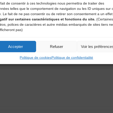
fait de consentir à ces technologies nous permettra de traiter des
nnées telles que le comportement de navigation ou les ID uniques sur 
e. Le fait de ne pas consentir ou de retirer son consentement a un effet
gatif sur certaines caractéristiques et fonctions du site.
(Certaines
déos, polices de caractères et autre médias embarqués de sites tiers ne
Retour en son et en images sur l
fficheront pas)
Accepter
Refuser
Voir les préférence
aire
Politique de cookies
Politique de confidentialité
atoires sont indiqués avec
*