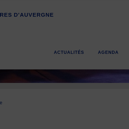
R
E
S
D
'
A
U
V
E
R
G
N
E
ACTUALITÉS
AGENDA
se