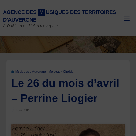
Skip
to
A
G
E
N
C
E
D
E
S
M
U
S
I
Q
U
E
S
D
E
S
T
E
R
R
I
T
O
I
R
E
S
content
D
'
A
U
V
E
R
G
N
E
ADN* de l'Auvergne
Musiques d'Auvergne : Morceaux Choisis
Le 26 du mois d’avril
– Perrine Liogier
6 mai 2019