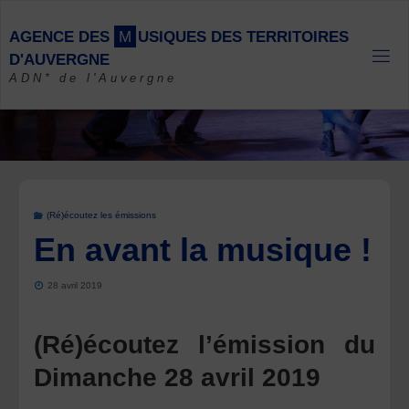
Skip
to
A
G
E
N
C
E
D
E
S
M
U
S
I
Q
U
E
S
D
E
S
T
E
R
R
I
T
O
I
R
E
S
content
D
'
A
U
V
E
R
G
N
E
ADN* de l'Auvergne
(Ré)écoutez les émissions
En avant la musique !
28 avril 2019
(Ré)écoutez l’émission du
Dimanche 28 avril 2019