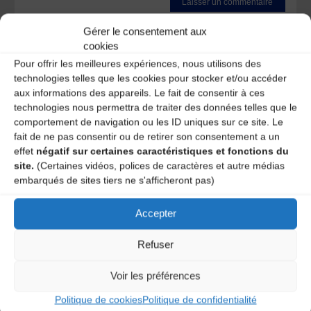
Ce site utilise Akismet pour réduire les indésirables.
En
Gérer le consentement aux
savoir plus sur la façon dont les données de vos
cookies
commentaires sont traitées
.
Pour offrir les meilleures expériences, nous utilisons des
technologies telles que les cookies pour stocker et/ou accéder
aux informations des appareils. Le fait de consentir à ces
technologies nous permettra de traiter des données telles que le
comportement de navigation ou les ID uniques sur ce site. Le
fait de ne pas consentir ou de retirer son consentement a un
effet
négatif sur certaines caractéristiques et fonctions du
site.
(Certaines vidéos, polices de caractères et autre médias
embarqués de sites tiers ne s'afficheront pas)
A DECOUVRIR :
Accepter
Refuser
Voir les préférences
Politique de cookies
Politique de confidentialité