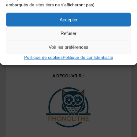
Ce site utilise Akismet pour réduire les indésirables.
En
embarqués de sites tiers ne s'afficheront pas)
savoir plus sur la façon dont les données de vos
commentaires sont traitées
.
Accepter
Refuser
Voir les préférences
Politique de cookies
Politique de confidentialité
A DECOUVRIR :