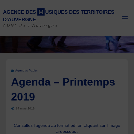
Skip
to
A
G
E
N
C
E
D
E
S
M
U
S
I
Q
U
E
S
D
E
S
T
E
R
R
I
T
O
I
R
E
S
content
D
'
A
U
V
E
R
G
N
E
ADN* de l'Auvergne
Agendas Papier
Agenda – Printemps
2019
14 mars 2019
Consultez l’agenda au format pdf en cliquant sur l’image
ci-dessous :