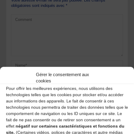
Votre adresse e-mail ne sera pas publiée.
Les champs
obligatoires sont indiqués avec
*
Gérer le consentement aux
cookies
Pour offrir les meilleures expériences, nous utilisons des
technologies telles que les cookies pour stocker et/ou accéder
aux informations des appareils. Le fait de consentir à ces
Save my name, email, and site URL in my browser for next
technologies nous permettra de traiter des données telles que le
time I post a comment.
comportement de navigation ou les ID uniques sur ce site. Le
fait de ne pas consentir ou de retirer son consentement a un
effet
négatif sur certaines caractéristiques et fonctions du
site.
(Certaines vidéos, polices de caractères et autre médias