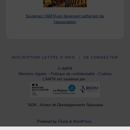
Soutenez l'AMTA en devenant adhérant de
l'association
INSCRIPTION LETTRE D’INFO
|
SE CONNECTER
© AMTA
Mentions légales
-
Politique de confidentialité
-
Cookies
L'AMTA est soutenue par :
*ADN : Acteur de Développements Nouveaux
Powered by
Fluida
&
WordPress.