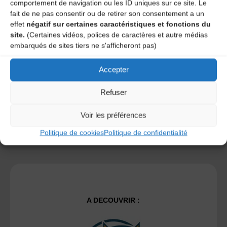
comportement de navigation ou les ID uniques sur ce site. Le
fait de ne pas consentir ou de retirer son consentement a un
effet
négatif sur certaines caractéristiques et fonctions du
Save my name, email, and site URL in my browser for next
site.
(Certaines vidéos, polices de caractères et autre médias
time I post a comment.
embarqués de sites tiers ne s'afficheront pas)
Accepter
Ce site utilise Akismet pour réduire les indésirables.
En
savoir plus sur la façon dont les données de vos
Refuser
commentaires sont traitées
.
Voir les préférences
Politique de cookies
Politique de confidentialité
A DECOUVRIR :