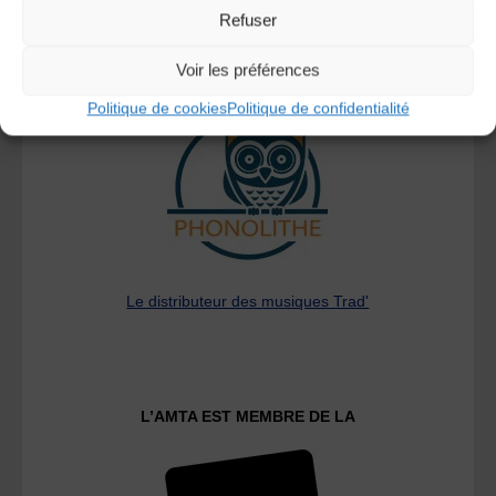
Refuser
Voir les préférences
A DECOUVRIR :
Politique de cookies
Politique de confidentialité
Le distributeur des musiques Trad'
L’AMTA EST MEMBRE DE LA