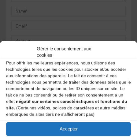
Gérer le consentement aux
Save my name, email, and site URL in my browser for next
cookies
time I post a comment.
Pour offrir les meilleures expériences, nous utilisons des
technologies telles que les cookies pour stocker et/ou accéder
aux informations des appareils. Le fait de consentir à ces
Ce site utilise Akismet pour réduire les indésirables.
En
technologies nous permettra de traiter des données telles que le
savoir plus sur la façon dont les données de vos
comportement de navigation ou les ID uniques sur ce site. Le
commentaires sont traitées
.
fait de ne pas consentir ou de retirer son consentement a un
effet
négatif sur certaines caractéristiques et fonctions du
site.
(Certaines vidéos, polices de caractères et autre médias
embarqués de sites tiers ne s'afficheront pas)
Accepter