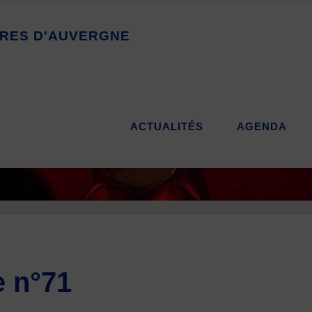
R
E
S
D
'
A
U
V
E
R
G
N
E
ACTUALITÉS
AGENDA
e n°71