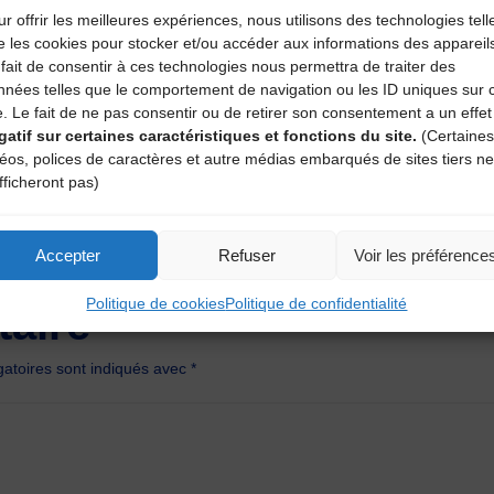
r offrir les meilleures expériences, nous utilisons des technologies tell
e les cookies pour stocker et/ou accéder aux informations des appareil
ires d’Auvergne)
fait de consentir à ces technologies nous permettra de traiter des
nnées telles que le comportement de navigation ou les ID uniques sur 
ite
e. Le fait de ne pas consentir ou de retirer son consentement a un effet
gatif sur certaines caractéristiques et fonctions du site.
(Certaines
déos, polices de caractères et autre médias embarqués de sites tiers ne
fficheront pas)
toral EHESS-Mucem 2018-2019
Accepter
Refuser
Voir les préférence
Politique de cookies
Politique de confidentialité
aire
atoires sont indiqués avec
*