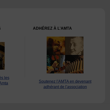
S
ADHÉREZ À L’AMTA
ès les
Soutenez l'AMTA en devenant
’Amta
adhérant de l'association