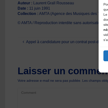
Auteur :
Laurent Grall Rousseau
Pou
Date :
11 juin 1991
qu
Collection :
AMTA (Agence des Musiques des Territo
Le 
do
© AMTA / Reproduction interdite sans autorisation écr
sit
né
vi
s'a
Appel à candidature pour un contrat post-doc
Laisser un comment
Votre adresse e-mail ne sera pas publiée.
Les champs oblig