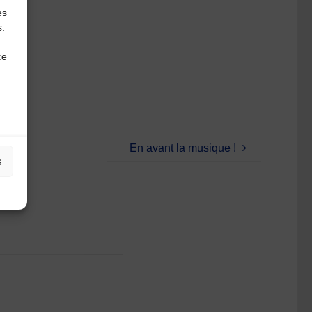
es
s.
ce
En avant la musique !
s