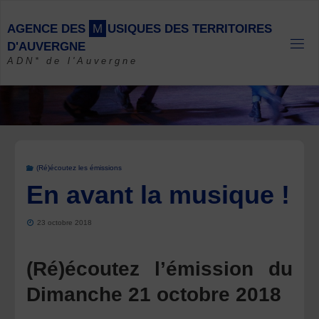
Skip
to
A
G
E
N
C
E
D
E
S
M
U
S
I
Q
U
E
S
D
E
S
T
E
R
R
I
T
O
I
R
E
S
content
D
'
A
U
V
E
R
G
N
E
ADN* de l'Auvergne
(Ré)écoutez les émissions
En avant la musique !
23 octobre 2018
(Ré)écoutez l’émission du
Dimanche 21 octobre 2018