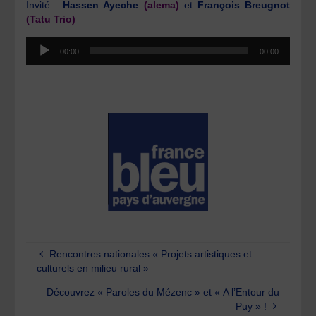
Invité :
Hassen Ayeche
(alema)
et
François Breugnot
(Tatu Trio)
Lecteur
00:00
00:00
audio
Rencontres nationales « Projets artistiques et
culturels en milieu rural »
Découvrez « Paroles du Mézenc » et « A l’Entour du
Puy » !