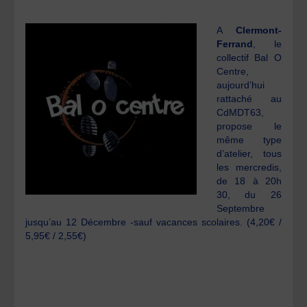
A
Clermont-
Ferrand
, le
collectif Bal O
Centre,
aujourd’hui
rattaché au
CdMDT63,
propose le
même type
d’atelier, tous
les mercredis,
de 18 à 20h
30, du 26
Septembre
jusqu’au 12 Décembre -sauf vacances scolaires. (4,20€ /
5,95€ / 2,55€)