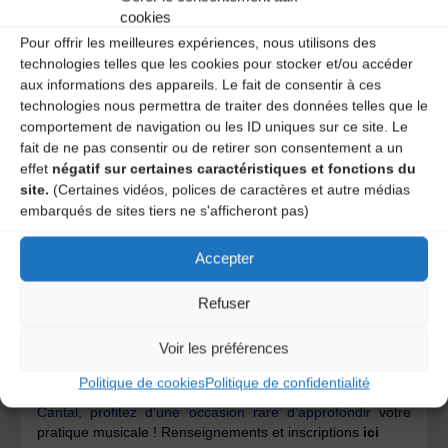
travailler à partir d’archives écrites ou de découvrir
cookies
l’histoire des costumes traditionnels… Renseignements et
inscriptions
ici
Pour offrir les meilleures expériences, nous utilisons des
technologies telles que les cookies pour stocker et/ou accéder
aux informations des appareils. Le fait de consentir à ces
technologies nous permettra de traiter des données telles que le
comportement de navigation ou les ID uniques sur ce site. Le
fait de ne pas consentir ou de retirer son consentement a un
effet
négatif sur certaines caractéristiques et fonctions du
site.
(Certaines vidéos, polices de caractères et autre médias
embarqués de sites tiers ne s'afficheront pas)
Accepter
Refuser
L’association Cantalienne « ASPECT » propose cette
année un stage exceptionnel, les 27 et 28 Octobre, avec
Voir les préférences
Jean-François Vrod et Alain Bruel, sur des techniques
d’improvisation autour des musiques traditionnelles. Dans
Politique de cookies
Politique de confidentialité
le cadre du
Falgoux
, village perché sur les monts du
Cantal, profitez d’une occasion rare d’approfondir
votre
pratique musicale ! Renseignements et inscriptions
ici