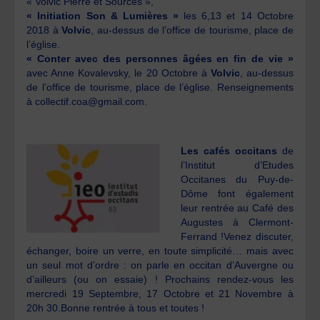
« Volvic Pierre et Sources »,
« Initiation Son & Lumières »
les 6,13 et 14 Octobre
2018 à
Volvic
, au-dessus de l’office de tourisme, place de
l’église.
« Conter avec des personnes âgées en fin de vie »
avec Anne Kovalevsky, le 20 Octobre à
Volvic
, au-dessus
de l’office de tourisme, place de l’église. Renseignements
à collectif.coa@gmail.com.
Les cafés occitans
de
l’Institut d’Etudes
Occitanes du Puy-de-
Dôme font également
leur rentrée au Café des
Augustes à Clermont-
Ferrand !Venez discuter,
échanger, boire un verre, en toute simplicité… mais avec
un seul mot d’ordre : on parle en occitan d’Auvergne ou
d’ailleurs (ou on essaie) ! Prochains rendez-vous les
mercredi 19 Septembre, 17 Octobre et 21 Novembre à
20h 30.Bonne rentrée à tous et toutes !