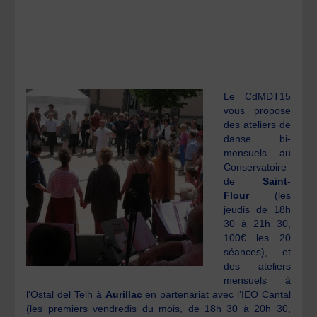
Le CdMDT15
vous propose
des ateliers de
danse bi-
mensuels au
Conservatoire
de
Saint-
Flour
(les
jeudis de 18h
30 à 21h 30,
100€ les 20
séances), et
des ateliers
mensuels à
l’Ostal del Telh à
Aurillac
en partenariat avec l’IEO Cantal
(les premiers vendredis du mois, de 18h 30 à 20h 30,