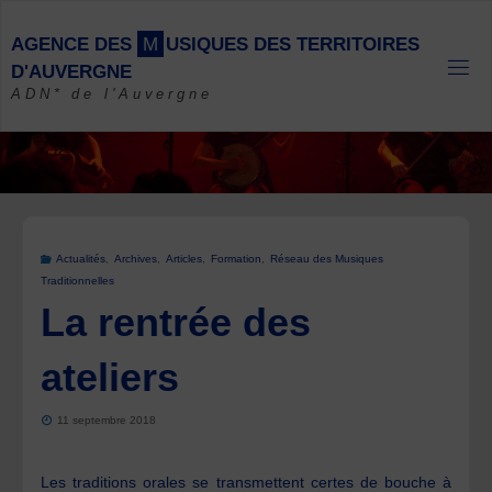
Skip
to
A
G
E
N
C
E
D
E
S
M
U
S
I
Q
U
E
S
D
E
S
T
E
R
R
I
T
O
I
R
E
S
content
D
'
A
U
V
E
R
G
N
E
ADN* de l'Auvergne
Actualités
,
Archives
,
Articles
,
Formation
,
Réseau des Musiques
Traditionnelles
La rentrée des
ateliers
11 septembre 2018
Les traditions orales se transmettent certes de bouche à