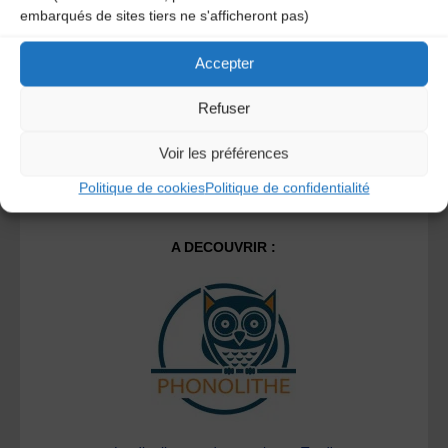
embarqués de sites tiers ne s'afficheront pas)
savoir plus sur la façon dont les données de vos
commentaires sont traitées
.
Accepter
Refuser
Voir les préférences
Politique de cookies
Politique de confidentialité
A DECOUVRIR :