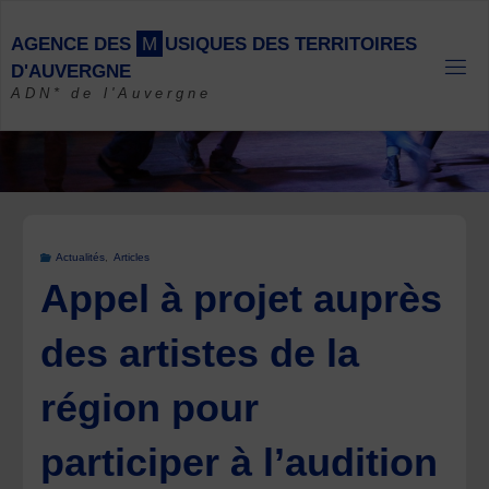
Skip
to
A
G
E
N
C
E
D
E
S
M
U
S
I
Q
U
E
S
D
E
S
T
E
R
R
I
T
O
I
R
E
S
content
D
'
A
U
V
E
R
G
N
E
ADN* de l'Auvergne
Actualités
,
Articles
Appel à projet auprès
des artistes de la
région pour
participer à l’audition