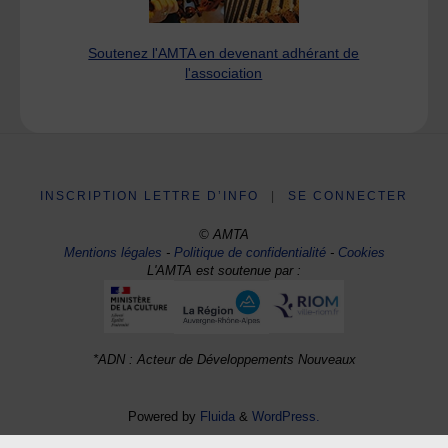
Soutenez l'AMTA en devenant adhérant de
l'association
INSCRIPTION LETTRE D’INFO
|
SE CONNECTER
© AMTA
Mentions légales
-
Politique de confidentialité
-
Cookies
L'AMTA est soutenue par :
*ADN : Acteur de Développements Nouveaux
Powered by
Fluida
&
WordPress.