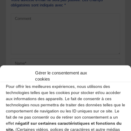
obligatoires sont indiqués avec
*
Gérer le consentement aux
cookies
Pour offrir les meilleures expériences, nous utilisons des
technologies telles que les cookies pour stocker et/ou accéder
aux informations des appareils. Le fait de consentir à ces
Save my name, email, and site URL in my browser for next
technologies nous permettra de traiter des données telles que le
time I post a comment.
comportement de navigation ou les ID uniques sur ce site. Le
fait de ne pas consentir ou de retirer son consentement a un
effet
négatif sur certaines caractéristiques et fonctions du
site.
(Certaines vidéos, polices de caractères et autre médias
Ce site utilise Akismet pour réduire les indésirables.
En