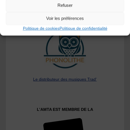
Refuser
Voir les préférences
A DECOUVRIR :
Politique de cookies
Politique de confidentialité
Le distributeur des musiques Trad'
L’AMTA EST MEMBRE DE LA