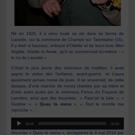
Né en 1925, il a vécu toute sa vie dans sa ferme de
Lacoste, sur la commune de Champs sur Tarentaine (15).
Il y était si heureux, entouré d’Odette et de leurs trois filles
Angèle, Arlette et Annie, qu’il se surnommait lui-même : «
le roi de Lacoste ».
C’était le plus jeune des violoneux de tradition, il avait
appris le violon dès l’enfance, avant-guerre, et n’aura
quasiment jamais cessé de jouer. Il se souvenait, de cette
époque, d’une marche de noces chantée par sa mère et
d’une autre jouée par le violoneux Fenou du Fraysse de
Lanobre, ainsi que des bourrées : « Pass’ati la bèla », «
Gustine », «
Quau te mena
», « Tout le monde me
reproche »…
Lecteur
00:00
00:00
audio
(bourrée « Quau te mena », enregistrée le 4 mai 2014 par