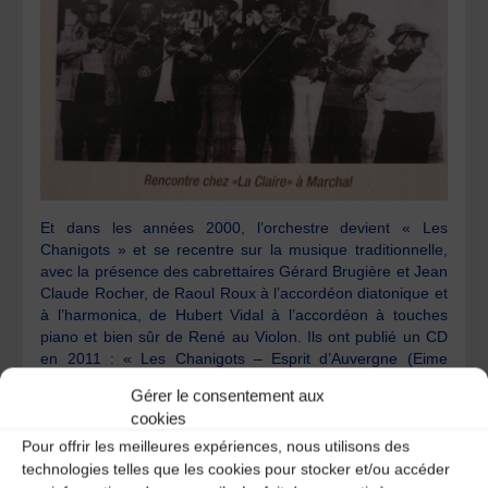
Et dans les années 2000, l’orchestre devient « Les
Chanigots » et se recentre sur la musique traditionnelle,
avec la présence des cabrettaires Gérard Brugière et Jean
Claude Rocher, de Raoul Roux à l’accordéon diatonique et
à l’harmonica, de Hubert Vidal à l’accordéon à touches
piano et bien sûr de René au Violon. Ils ont publié un CD
en 2011 : « Les Chanigots – Esprit d’Auvergne (Eime
d’Auvernhe) ».
Gérer le consentement aux
cookies
Pour offrir les meilleures expériences, nous utilisons des
technologies telles que les cookies pour stocker et/ou accéder