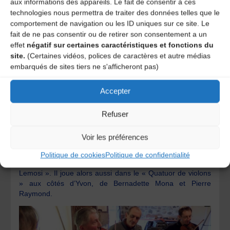
aux informations des appareils. Le fait de consentir à ces
technologies nous permettra de traiter des données telles que le
comportement de navigation ou les ID uniques sur ce site. Le
fait de ne pas consentir ou de retirer son consentement a un
effet
négatif sur certaines caractéristiques et fonctions du
site.
(Certaines vidéos, polices de caractères et autre médias
embarqués de sites tiers ne s'afficheront pas)
Accepter
Refuser
Voir les préférences
René est célèbre à son tour, en particulier avec les vidéos
Politique de cookies
Politique de confidentialité
mises sur internet par Yvon Balès, sur son blog « Violon
Lemosi ». Il joue alors aussi dans le « Quatuor de violons
» aux côtés d’Yvon, de Bernadette Mona et Pierre
Raymond.