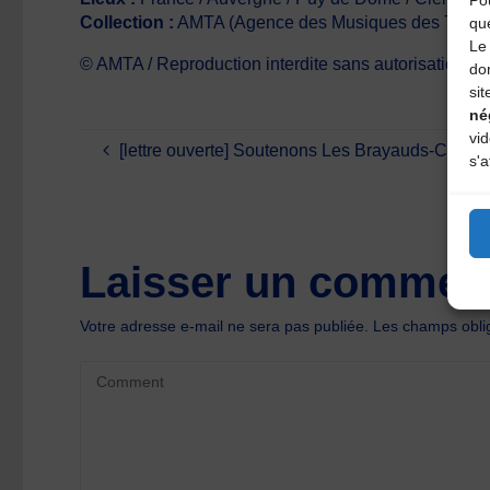
Pou
Collection :
AMTA (Agence des Musiques des Territo
qu
Le 
© AMTA / Reproduction interdite sans autorisation écr
do
sit
né
vi
[lettre ouverte] Soutenons Les Brayauds-CDM
s'a
Laisser un comment
Votre adresse e-mail ne sera pas publiée.
Les champs oblig