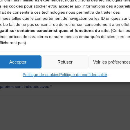
r offrir les meilleures expériences, nous utilisons des technologies tell
ires d’Auvergne)
e les cookies pour stocker et/ou accéder aux informations des appareil
fait de consentir à ces technologies nous permettra de traiter des
ite
nnées telles que le comportement de navigation ou les ID uniques sur 
e. Le fait de ne pas consentir ou de retirer son consentement a un effet
gatif sur certaines caractéristiques et fonctions du site.
(Certaines
déos, polices de caractères et autre médias embarqués de sites tiers ne
DT63
fficheront pas)
Accepter
Refuser
Voir les préférence
aire
Politique de cookies
Politique de confidentialité
atoires sont indiqués avec
*