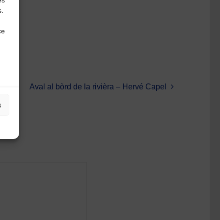
es
s.
ce
Aval al bòrd de la rivièra – Hervé Capel
s