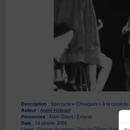
Description :
Spectacle « Chnoques » à la comédie d
Auteur :
André Hébrard
Personnes :
Alain Gibert / Enfants
Date :
16 janvier 2001
Lieux :
France / Auvergne / Puy de Dôme / Clermont-