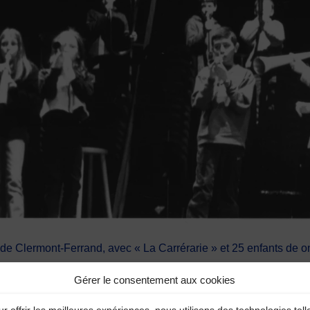
e Clermont-Ferrand, avec « La Carrérarie » et 25 enfants de o
Gérer le consentement aux cookies
Ferrand /