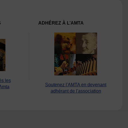
S
ADHÉREZ À L’AMTA
ès les
Soutenez l'AMTA en devenant
’Amta
adhérant de l'association