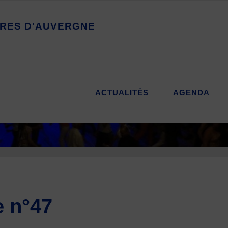
R
E
S
D
'
A
U
V
E
R
G
N
E
ACTUALITÉS
AGENDA
e n°47