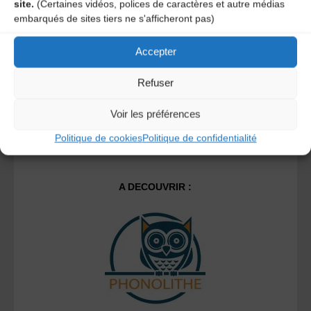
site.
(Certaines vidéos, polices de caractères et autre médias
Ce site utilise Akismet pour réduire les indésirables.
En
embarqués de sites tiers ne s'afficheront pas)
savoir plus sur la façon dont les données de vos
commentaires sont traitées
.
Accepter
Refuser
Voir les préférences
Politique de cookies
Politique de confidentialité
A DECOUVRIR :