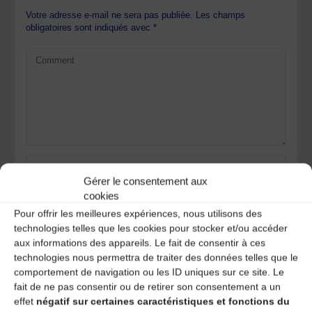
Votre adresse e-mail ne sera pas publiée.
Les champs
obligatoires sont indiqués avec
*
Gérer le consentement aux
cookies
Pour offrir les meilleures expériences, nous utilisons des
technologies telles que les cookies pour stocker et/ou accéder
aux informations des appareils. Le fait de consentir à ces
technologies nous permettra de traiter des données telles que le
Save my name, email, and site URL in my browser for next
comportement de navigation ou les ID uniques sur ce site. Le
time I post a comment.
fait de ne pas consentir ou de retirer son consentement a un
effet
négatif sur certaines caractéristiques et fonctions du