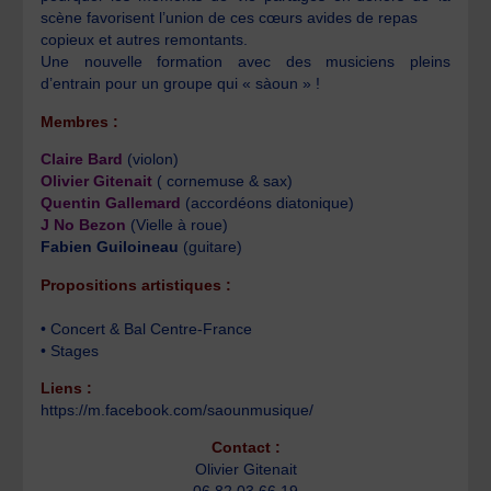
scène favorisent l’union de ces cœurs avides de repas
copieux et autres remontants.
Une nouvelle formation avec des musiciens pleins
d’entrain pour un groupe qui « sàoun » !
Membres :
Claire Bard
(violon)
Olivier Gitenait
( cornemuse & sax)
Quentin Gallemard
(accordéons diatonique)
J No Bezon
(Vielle à roue)
Fabien Guiloineau
(guitare)
Propositions artistiques :
• Concert & Bal Centre-France
• Stages
Liens :
https://m.facebook.com/saounmusique/
Contact :
Olivier Gitenait