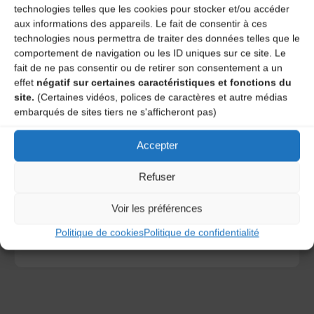
technologies telles que les cookies pour stocker et/ou accéder
aux informations des appareils. Le fait de consentir à ces
technologies nous permettra de traiter des données telles que le
comportement de navigation ou les ID uniques sur ce site. Le
fait de ne pas consentir ou de retirer son consentement a un
effet
négatif sur certaines caractéristiques et fonctions du
site.
(Certaines vidéos, polices de caractères et autre médias
embarqués de sites tiers ne s'afficheront pas)
Save my name, email, and site URL in my browser for next
Accepter
time I post a comment.
Refuser
Ce site utilise Akismet pour réduire les indésirables.
En
Voir les préférences
savoir plus sur la façon dont les données de vos
commentaires sont traitées
.
Politique de cookies
Politique de confidentialité