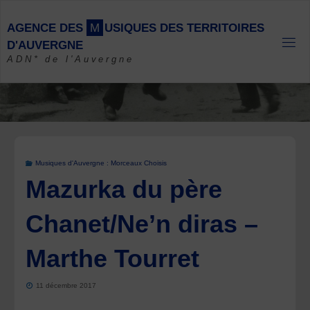
Skip
to
A
G
E
N
C
E
D
E
S
M
U
S
I
Q
U
E
S
D
E
S
T
E
R
R
I
T
O
I
R
E
S
content
D
'
A
U
V
E
R
G
N
E
ADN* de l'Auvergne
Musiques d'Auvergne : Morceaux Choisis
Mazurka du père
Chanet/Ne’n diras –
Marthe Tourret
11 décembre 2017