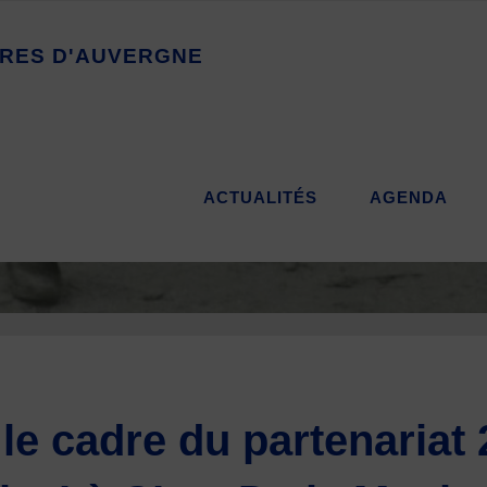
R
E
S
D
'
A
U
V
E
R
G
N
E
ACTUALITÉS
AGENDA
le cadre du partenariat 