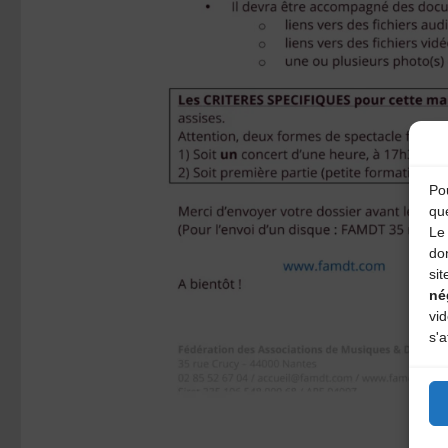
Pou
qu
Le 
do
sit
né
vi
s'a