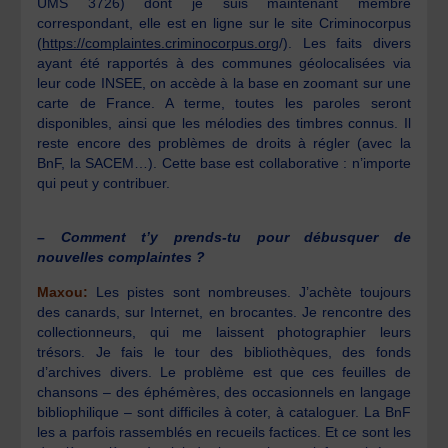
UMS 3726) dont je suis maintenant membre
correspondant, elle est en ligne sur le site Criminocorpus
(
https://complaintes.criminocorpus.org
/). Les faits divers
ayant été rapportés à des communes géolocalisées via
leur code INSEE, on accède à la base en zoomant sur une
carte de France. A terme, toutes les paroles seront
disponibles, ainsi que les mélodies des timbres connus. Il
reste encore des problèmes de droits à régler (avec la
BnF, la SACEM…). Cette base est collaborative : n’importe
qui peut y contribuer.
– Comment t’y prends-tu pour débusquer de
nouvelles complaintes ?
Maxou:
Les pistes sont nombreuses. J’achète toujours
des canards, sur Internet, en brocantes. Je rencontre des
collectionneurs, qui me laissent photographier leurs
trésors. Je fais le tour des bibliothèques, des fonds
d’archives divers. Le problème est que ces feuilles de
chansons – des éphémères, des occasionnels en langage
bibliophilique – sont difficiles à coter, à cataloguer. La BnF
les a parfois rassemblés en recueils factices. Et ce sont les