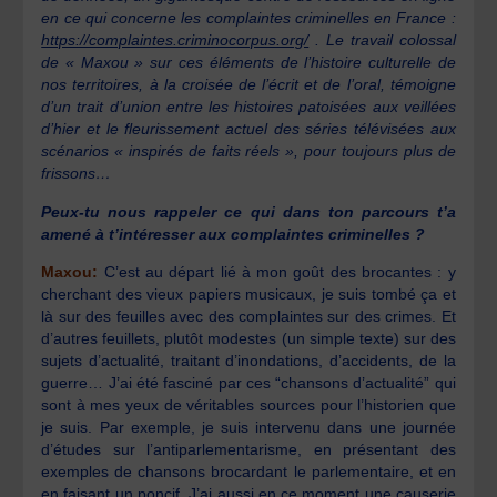
en ce qui concerne les complaintes criminelles en France :
https://complaintes.criminocorpus.org/
. Le travail colossal
de « Maxou » sur ces éléments de l’histoire culturelle de
nos territoires, à la croisée de l’écrit et de l’oral, témoigne
d’un trait d’union entre les histoires patoisées aux veillées
d’hier et le fleurissement actuel des séries télévisées aux
scénarios « inspirés de faits réels », pour toujours plus de
frissons…
Peux-tu nous rappeler ce qui dans ton parcours t’a
amené à t’intéresser aux complaintes criminelles ?
Maxou:
C’est au départ lié à mon goût des brocantes : y
cherchant des vieux papiers musicaux, je suis tombé ça et
là sur des feuilles avec des complaintes sur des crimes. Et
d’autres feuillets, plutôt modestes (un simple texte) sur des
sujets d’actualité, traitant d’inondations, d’accidents, de la
guerre… J’ai été fasciné par ces “chansons d’actualité” qui
sont à mes yeux de véritables sources pour l’historien que
je suis. Par exemple, je suis intervenu dans une journée
d’études sur l’antiparlementarisme, en présentant des
exemples de chansons brocardant le parlementaire, et en
en faisant un poncif. J’ai aussi en ce moment une causerie