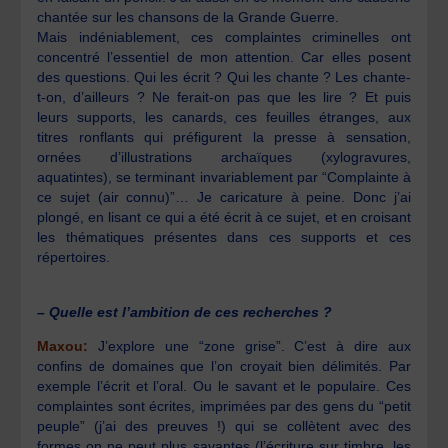
chantée sur les chansons de la Grande Guerre.
Mais indéniablement, ces complaintes criminelles ont
concentré l’essentiel de mon attention. Car elles posent
des questions. Qui les écrit ? Qui les chante ? Les chante-
t-on, d’ailleurs ? Ne ferait-on pas que les lire ? Et puis
leurs supports, les canards, ces feuilles étranges, aux
titres ronflants qui préfigurent la presse à sensation,
ornées d’illustrations archaïques (xylogravures,
aquatintes), se terminant invariablement par “Complainte à
ce sujet (air connu)”… Je caricature à peine. Donc j’ai
plongé, en lisant ce qui a été écrit à ce sujet, et en croisant
les thématiques présentes dans ces supports et ces
répertoires.
– Quelle est l’ambition de ces recherches ?
Maxou:
J’explore une “zone grise”. C’est à dire aux
confins de domaines que l’on croyait bien délimités. Par
exemple l’écrit et l’oral. Ou le savant et le populaire. Ces
complaintes sont écrites, imprimées par des gens du “petit
peuple” (j’ai des preuves !) qui se collètent avec des
formes on ne peut plus savantes (l’écriture sur timbre, les