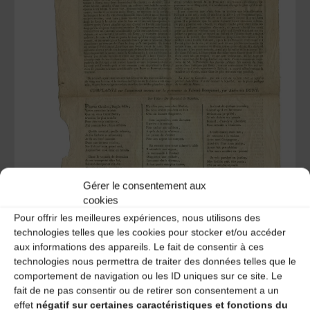
Gérer le consentement aux
cookies
Pour offrir les meilleures expériences, nous utilisons des
technologies telles que les cookies pour stocker et/ou accéder
aux informations des appareils. Le fait de consentir à ces
technologies nous permettra de traiter des données telles que le
comportement de navigation ou les ID uniques sur ce site. Le
Maxou:
Ce qui m’intéresse surtout dans ces complaintes,
fait de ne pas consentir ou de retirer son consentement a un
c’est étudier leur lente disparition, ou plus exactement leur
effet
négatif sur certaines caractéristiques et fonctions du