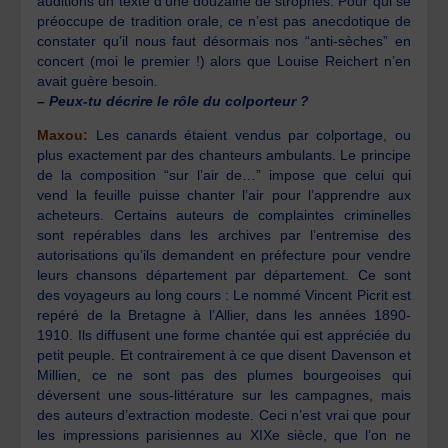
auditions un texte d’une douzaine de strophes. Pour qui se
préoccupe de tradition orale, ce n’est pas anecdotique de
constater qu’il nous faut désormais nos “anti-sèches” en
concert (moi le premier !) alors que Louise Reichert n’en
avait guère besoin.
– Peux-tu décrire le rôle du colporteur ?
Maxou:
Les canards étaient vendus par colportage, ou
plus exactement par des chanteurs ambulants. Le principe
de la composition “sur l’air de…” impose que celui qui
vend la feuille puisse chanter l’air pour l’apprendre aux
acheteurs. Certains auteurs de complaintes criminelles
sont repérables dans les archives par l’entremise des
autorisations qu’ils demandent en préfecture pour vendre
leurs chansons département par département. Ce sont
des voyageurs au long cours : Le nommé Vincent Picrit est
repéré de la Bretagne à l’Allier, dans les années 1890-
1910. Ils diffusent une forme chantée qui est appréciée du
petit peuple. Et contrairement à ce que disent Davenson et
Millien, ce ne sont pas des plumes bourgeoises qui
déversent une sous-littérature sur les campagnes, mais
des auteurs d’extraction modeste. Ceci n’est vrai que pour
les impressions parisiennes au XIXe siècle, que l’on ne