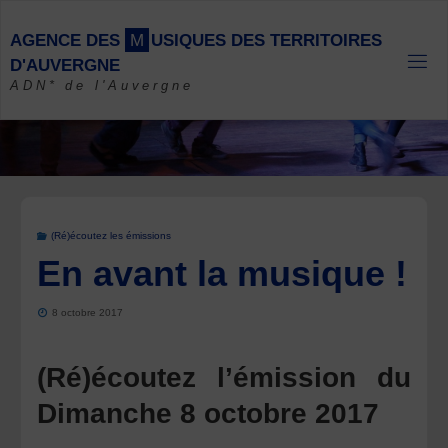
Skip
to
A
G
E
N
C
E
D
E
S
M
U
S
I
Q
U
E
S
D
E
S
T
E
R
R
I
T
O
I
R
E
S
content
D
'
A
U
V
E
R
G
N
E
ADN* de l'Auvergne
(Ré)écoutez les émissions
En avant la musique !
8 octobre 2017
(Ré)écoutez l’émission du
Dimanche 8 octobre 2017