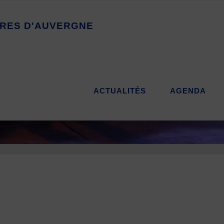
R
E
S
D
'
A
U
V
E
R
G
N
E
ACTUALITÉS
AGENDA