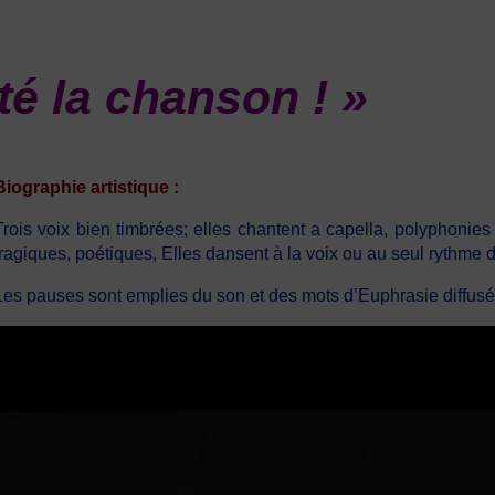
té la chanson ! »
Biographie artistique :
Trois voix bien timbrées; elles chantent a capella, polyphonies 
tragiques, poétiques, Elles dansent à la voix ou au seul rythme 
Les pauses sont emplies du son et des mots d’Euphrasie diffusé