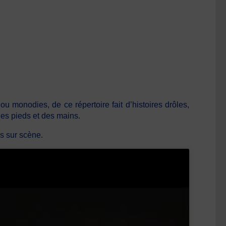
ou monodies, de ce répertoire fait d’histoires drôles,
des pieds et des mains.
s sur scène.