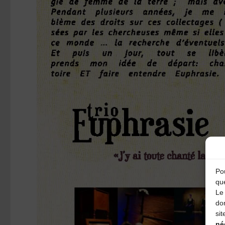
Pou
qu
Le 
do
sit
né