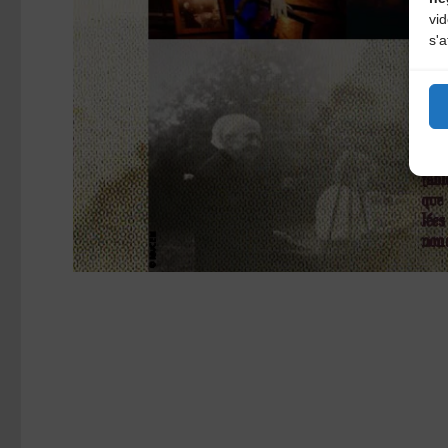
vi
s'a