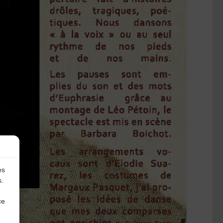
es
s.
ce