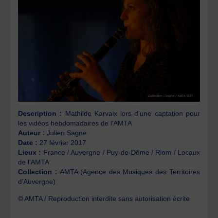
Description :
Mathilde Karvaix lors d’une captation pour
les vidéos hebdomadaires de l’AMTA
Auteur :
Julien Sagne
Date :
27 février 2017
Lieux :
France / Auvergne / Puy-de-Dôme / Riom / Locaux
de l’AMTA
Collection :
AMTA (Agence des Musiques des Territoires
d’Auvergne)
© AMTA / Reproduction interdite sans autorisation écrite