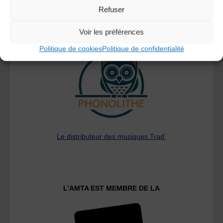
Refuser
Voir les préférences
A DECOUVRIR :
Politique de cookies
Politique de confidentialité
Le distributeur des musiques Trad'
L’AMTA EST MEMBRE DE LA