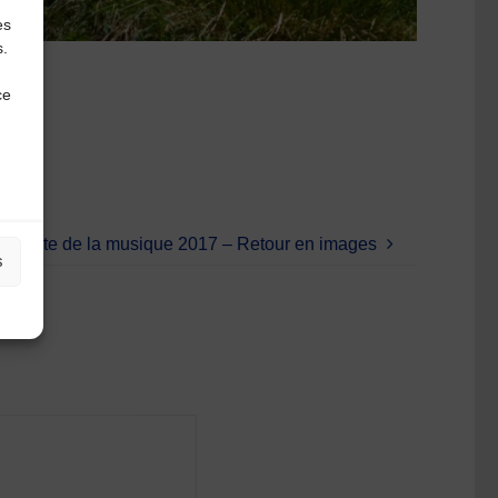
es
s.
ce
Fête de la musique 2017 – Retour en images
s