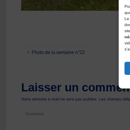
Pou
qu
Le 
do
sit
né
vi
s'a
Photo de la semaine n°22
Laisser un comment
Votre adresse e-mail ne sera pas publiée.
Les champs oblig