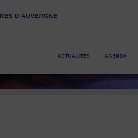
R
E
S
D
'
A
U
V
E
R
G
N
E
ACTUALITÉS
AGENDA