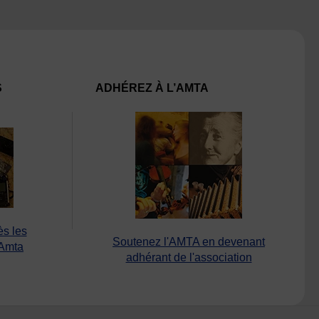
S
ADHÉREZ À L’AMTA
ès les
Soutenez l'AMTA en devenant
’Amta
adhérant de l'association