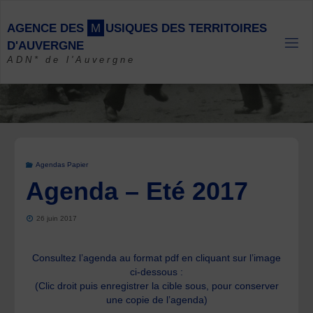
Skip
to
A
G
E
N
C
E
D
E
S
M
U
S
I
Q
U
E
S
D
E
S
T
E
R
R
I
T
O
I
R
E
S
content
D
'
A
U
V
E
R
G
N
E
ADN* de l'Auvergne
Agendas Papier
Agenda – Eté 2017
26 juin 2017
Consultez l’agenda au format pdf en cliquant sur l’image
ci-dessous :
(Clic droit puis enregistrer la cible sous, pour conserver
une copie de l’agenda)