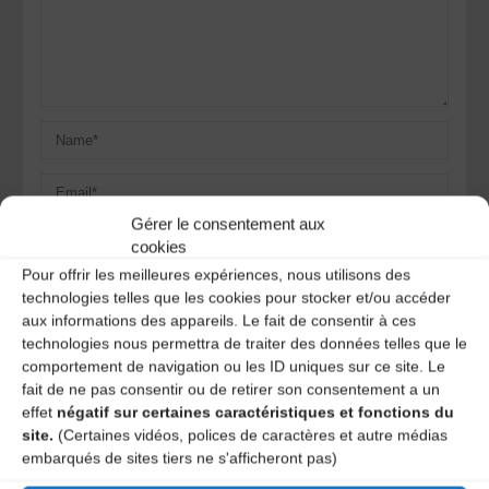
Gérer le consentement aux
cookies
Pour offrir les meilleures expériences, nous utilisons des
Save my name, email, and site URL in my browser for next
technologies telles que les cookies pour stocker et/ou accéder
time I post a comment.
aux informations des appareils. Le fait de consentir à ces
technologies nous permettra de traiter des données telles que le
comportement de navigation ou les ID uniques sur ce site. Le
fait de ne pas consentir ou de retirer son consentement a un
Ce site utilise Akismet pour réduire les indésirables.
En
effet
négatif sur certaines caractéristiques et fonctions du
savoir plus sur la façon dont les données de vos
site.
(Certaines vidéos, polices de caractères et autre médias
commentaires sont traitées
.
embarqués de sites tiers ne s'afficheront pas)