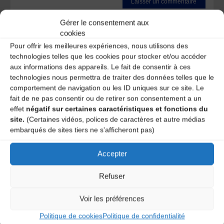
Ce site utilise Akismet pour réduire les indésirables.
En
Gérer le consentement aux
savoir plus sur la façon dont les données de vos
cookies
commentaires sont traitées
.
Pour offrir les meilleures expériences, nous utilisons des
technologies telles que les cookies pour stocker et/ou accéder
aux informations des appareils. Le fait de consentir à ces
technologies nous permettra de traiter des données telles que le
comportement de navigation ou les ID uniques sur ce site. Le
fait de ne pas consentir ou de retirer son consentement a un
effet
négatif sur certaines caractéristiques et fonctions du
site.
(Certaines vidéos, polices de caractères et autre médias
embarqués de sites tiers ne s'afficheront pas)
A DECOUVRIR :
Accepter
Refuser
Voir les préférences
Politique de cookies
Politique de confidentialité