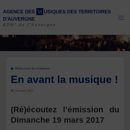
Skip
to
A
G
E
N
C
E
D
E
S
M
U
S
I
Q
U
E
S
D
E
S
T
E
R
R
I
T
O
I
R
E
S
content
D
'
A
U
V
E
R
G
N
E
ADN* de l'Auvergne
(Ré)écoutez les émissions
En avant la musique !
19 mars 2017
(Ré)écoutez l’émission du
Dimanche 19 mars 2017