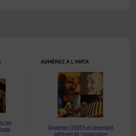
S
ADHÉREZ À L’AMTA
ès les
Soutenez l'AMTA en devenant
’Amta
adhérant de l'association