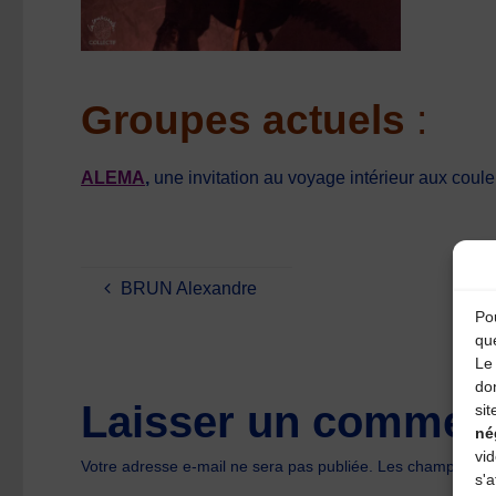
Groupes actuels
:
ALEMA
,
une invitation au voyage intérieur aux coul
BRUN Alexandre
Pou
qu
Le 
do
Laisser un comment
sit
né
vi
Votre adresse e-mail ne sera pas publiée.
Les champs oblig
s'a