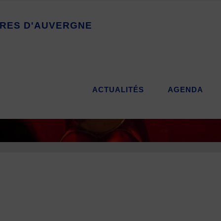
R
E
S
D
'
A
U
V
E
R
G
N
E
ACTUALITÉS
AGENDA