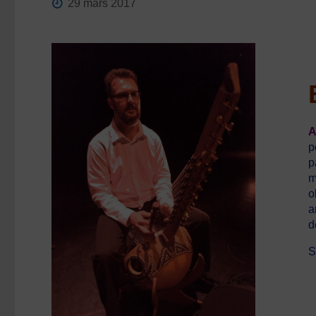
29 mars 2017
A
p
p
m
o
a
d
S