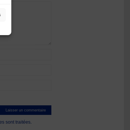
s
s sont traitées
.