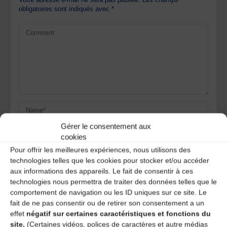
obligatoires sont indiqués avec
*
Gérer le consentement aux
cookies
Pour offrir les meilleures expériences, nous utilisons des
technologies telles que les cookies pour stocker et/ou accéder
aux informations des appareils. Le fait de consentir à ces
Save my name, email, and site URL in my browser for next
technologies nous permettra de traiter des données telles que le
time I post a comment.
comportement de navigation ou les ID uniques sur ce site. Le
fait de ne pas consentir ou de retirer son consentement a un
effet
négatif sur certaines caractéristiques et fonctions du
site.
(Certaines vidéos, polices de caractères et autre médias