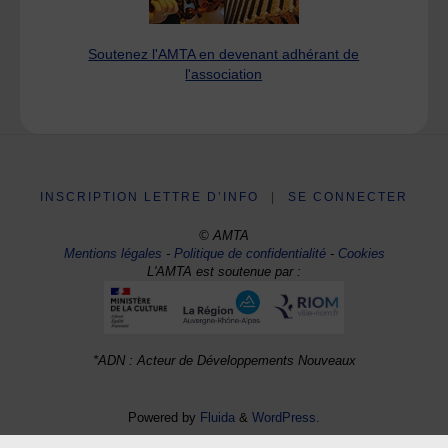
Soutenez l'AMTA en devenant adhérant de
l'association
INSCRIPTION LETTRE D’INFO
|
SE CONNECTER
© AMTA
Mentions légales
-
Politique de confidentialité
-
Cookies
L'AMTA est soutenue par :
*ADN : Acteur de Développements Nouveaux
Powered by
Fluida
&
WordPress.