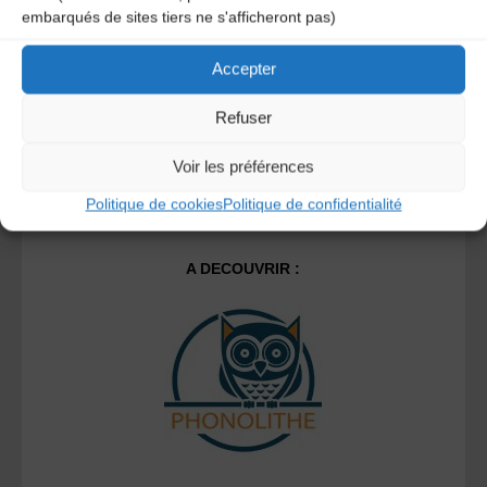
Ce site utilise Akismet pour réduire les indésirables.
En
embarqués de sites tiers ne s'afficheront pas)
savoir plus sur la façon dont les données de vos
commentaires sont traitées
.
Accepter
Refuser
Voir les préférences
Politique de cookies
Politique de confidentialité
A DECOUVRIR :