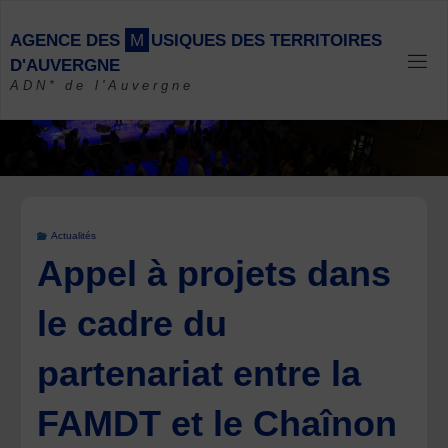
Skip
to
A
G
E
N
C
E
D
E
S
M
U
S
I
Q
U
E
S
D
E
S
T
E
R
R
I
T
O
I
R
E
S
content
D
'
A
U
V
E
R
G
N
E
ADN* de l'Auvergne
Actualités
Appel à projets dans
le cadre du
partenariat entre la
FAMDT et le Chaînon