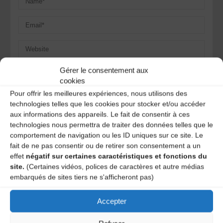
Gérer le consentement aux
Save my name, email, and site URL in my browser for next
time I post a comment.
cookies
Pour offrir les meilleures expériences, nous utilisons des
technologies telles que les cookies pour stocker et/ou accéder
aux informations des appareils. Le fait de consentir à ces
Ce site utilise Akismet pour réduire les indésirables.
En
technologies nous permettra de traiter des données telles que le
savoir plus sur la façon dont les données de vos
comportement de navigation ou les ID uniques sur ce site. Le
commentaires sont traitées
.
fait de ne pas consentir ou de retirer son consentement a un
effet
négatif sur certaines caractéristiques et fonctions du
site.
(Certaines vidéos, polices de caractères et autre médias
embarqués de sites tiers ne s'afficheront pas)
Accepter