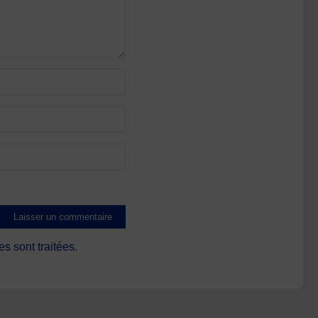
s sont traitées
.