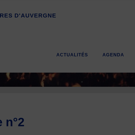
R
E
S
D
'
A
U
V
E
R
G
N
E
ACTUALITÉS
AGENDA
e n°2