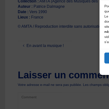
Collection :
AMTA (Agence des Musiques des Territo
Pou
Auteur :
Patrice Dalmagne
qu
Date :
Vers 1990
Le 
Lieux :
France
do
© AMTA / Reproduction interdite sans autorisation écr
sit
né
vi
s'a
En avant la musique !
Laisser un comment
Votre adresse e-mail ne sera pas publiée.
Les champs oblig