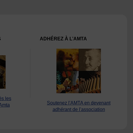
S
ADHÉREZ À L’AMTA
ès les
Soutenez l'AMTA en devenant
’Amta
adhérant de l'association