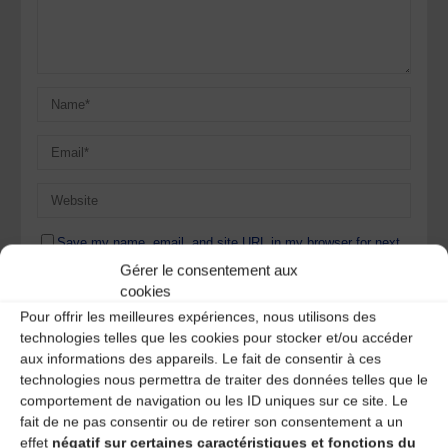
Save my name, email, and site URL in my browser for next
time I post a comment.
Gérer le consentement aux
cookies
Pour offrir les meilleures expériences, nous utilisons des
Ce site utilise Akismet pour réduire les indésirables.
En
technologies telles que les cookies pour stocker et/ou accéder
savoir plus sur la façon dont les données de vos
aux informations des appareils. Le fait de consentir à ces
commentaires sont traitées
.
technologies nous permettra de traiter des données telles que le
comportement de navigation ou les ID uniques sur ce site. Le
fait de ne pas consentir ou de retirer son consentement a un
effet
négatif sur certaines caractéristiques et fonctions du