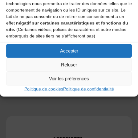
technologies nous permettra de traiter des données telles que le
comportement de navigation ou les ID uniques sur ce site. Le
fait de ne pas consentir ou de retirer son consentement a un
effet
négatif sur certaines caractéristiques et fonctions du
site.
(Certaines vidéos, polices de caractères et autre médias
Save my name, email, and site URL in my browser for next
embarqués de sites tiers ne s'afficheront pas)
time I post a comment.
Accepter
Ce site utilise Akismet pour réduire les indésirables.
En
Refuser
savoir plus sur la façon dont les données de vos
commentaires sont traitées
.
Voir les préférences
Politique de cookies
Politique de confidentialité