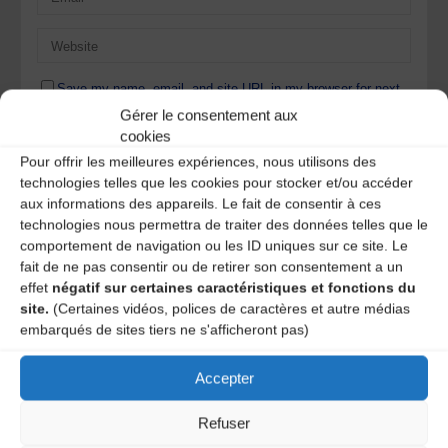
Save my name, email, and site URL in my browser for next
time I post a comment.
Gérer le consentement aux
cookies
Pour offrir les meilleures expériences, nous utilisons des
Ce site utilise Akismet pour réduire les indésirables.
En
technologies telles que les cookies pour stocker et/ou accéder
savoir plus sur la façon dont les données de vos
aux informations des appareils. Le fait de consentir à ces
commentaires sont traitées
.
technologies nous permettra de traiter des données telles que le
comportement de navigation ou les ID uniques sur ce site. Le
fait de ne pas consentir ou de retirer son consentement a un
effet
négatif sur certaines caractéristiques et fonctions du
site.
(Certaines vidéos, polices de caractères et autre médias
embarqués de sites tiers ne s'afficheront pas)
Accepter
Refuser
A DECOUVRIR :