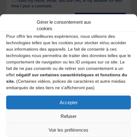
Save my name, email, and site URL in my browser for next
time I post a comment.
Gérer le consentement aux
cookies
Ce site utilise Akismet pour réduire les indésirables.
En
savoir plus sur la façon dont les données de vos
Pour offrir les meilleures expériences, nous utilisons des
commentaires sont traitées
.
technologies telles que les cookies pour stocker et/ou accéder
aux informations des appareils. Le fait de consentir à ces
technologies nous permettra de traiter des données telles que le
comportement de navigation ou les ID uniques sur ce site. Le
fait de ne pas consentir ou de retirer son consentement a un
effet
négatif sur certaines caractéristiques et fonctions du
site.
(Certaines vidéos, polices de caractères et autre médias
embarqués de sites tiers ne s'afficheront pas)
Accepter
A DECOUVRIR :
Refuser
Voir les préférences