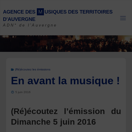
Skip
to
A
G
E
N
C
E
D
E
S
M
U
S
I
Q
U
E
S
D
E
S
T
E
R
R
I
T
O
I
R
E
S
content
D
'
A
U
V
E
R
G
N
E
ADN* de l'Auvergne
(Ré)écoutez les émissions
En avant la musique !
5 juin 2016
(Ré)écoutez l’émission du
Dimanche 5 juin 2016