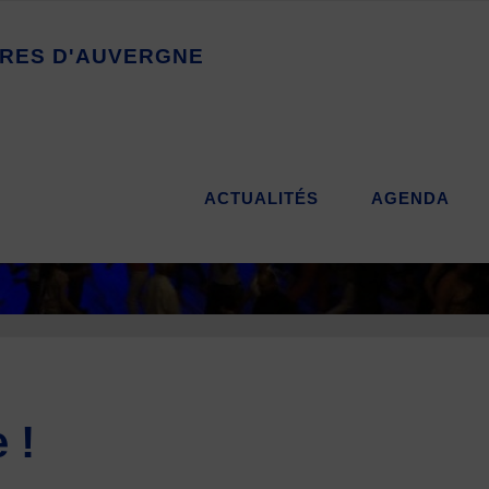
R
E
S
D
'
A
U
V
E
R
G
N
E
ACTUALITÉS
AGENDA
 !