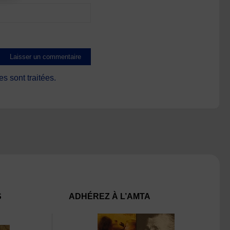
s sont traitées
.
S
ADHÉREZ À L’AMTA