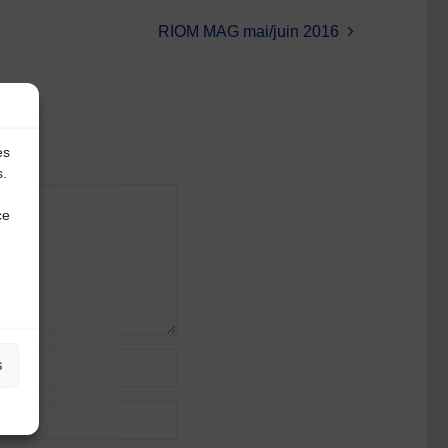
RIOM MAG mai/juin 2016
es
s.
ce
s