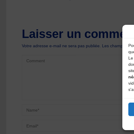
Laisser un comment
Pou
Votre adresse e-mail ne sera pas publiée.
Les champs oblig
qu
Le 
do
sit
né
vi
s'a