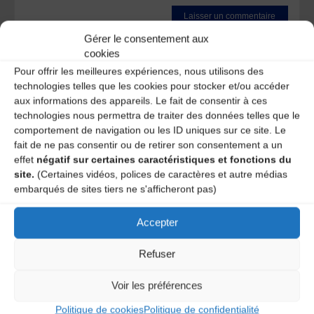
Gérer le consentement aux
Ce site utilise Akismet pour réduire les indésirables.
En
cookies
savoir plus sur la façon dont les données de vos
commentaires sont traitées
.
Pour offrir les meilleures expériences, nous utilisons des
technologies telles que les cookies pour stocker et/ou accéder
aux informations des appareils. Le fait de consentir à ces
technologies nous permettra de traiter des données telles que le
comportement de navigation ou les ID uniques sur ce site. Le
fait de ne pas consentir ou de retirer son consentement a un
effet
négatif sur certaines caractéristiques et fonctions du
site.
(Certaines vidéos, polices de caractères et autre médias
embarqués de sites tiers ne s'afficheront pas)
A DECOUVRIR :
Accepter
Refuser
Voir les préférences
Politique de cookies
Politique de confidentialité