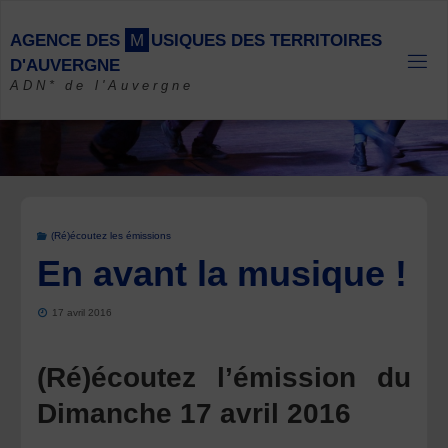
Skip
to
A
G
E
N
C
E
D
E
S
M
U
S
I
Q
U
E
S
D
E
S
T
E
R
R
I
T
O
I
R
E
S
content
D
'
A
U
V
E
R
G
N
E
ADN* de l'Auvergne
(Ré)écoutez les émissions
En avant la musique !
17 avril 2016
(Ré)écoutez l’émission du
Dimanche 17 avril 2016