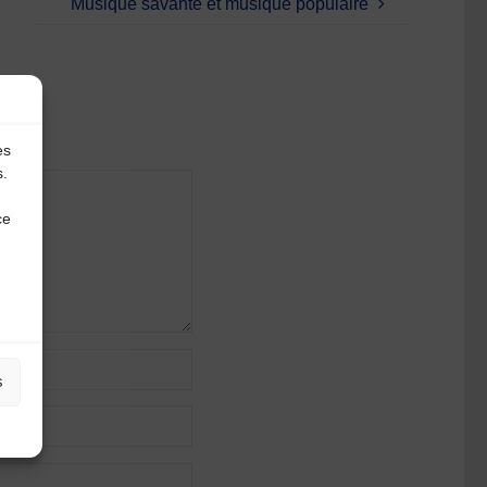
Musique savante et musique populaire
es
s.
ce
s