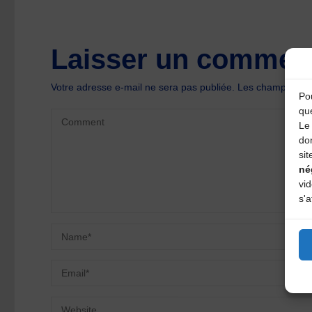
Laisser un comment
Votre adresse e-mail ne sera pas publiée.
Les champs oblig
Pou
qu
Le 
do
sit
né
vi
s'a