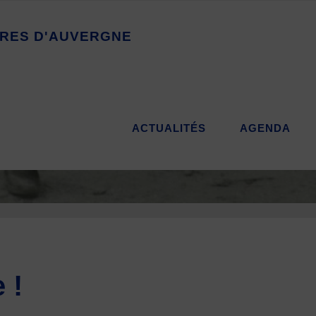
R
E
S
D
'
A
U
V
E
R
G
N
E
ACTUALITÉS
AGENDA
 !