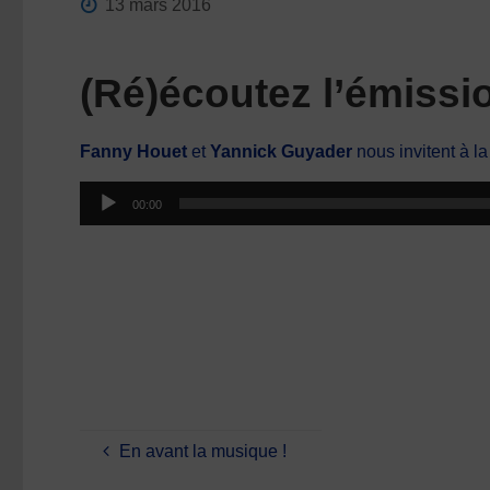
13 mars 2016
(Ré)écoutez l’émiss
Fanny Houet
et
Yannick Guyader
nous invitent à l
Lecteur
00:00
audio
En avant la musique !