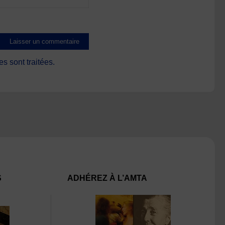
s sont traitées
.
S
ADHÉREZ À L’AMTA