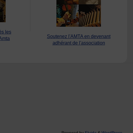
ès les
Soutenez l'AMTA en devenant
’Amta
adhérant de l'association
Powered by
Fluida
&
WordPress.