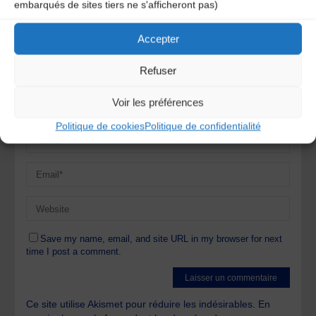
obligatoires sont indiqués avec
*
embarqués de sites tiers ne s'afficheront pas)
Accepter
Refuser
Voir les préférences
Politique de cookies
Politique de confidentialité
Save my name, email, and site URL in my browser for next
time I post a comment.
Ce site utilise Akismet pour réduire les indésirables.
En