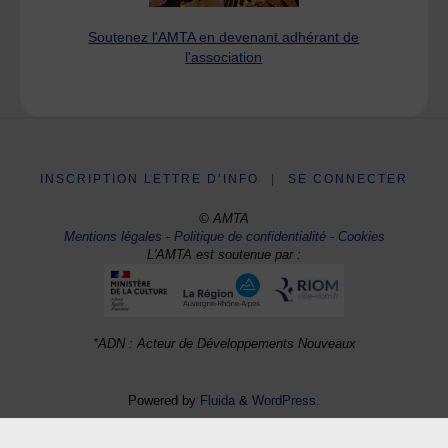
Soutenez l'AMTA en devenant adhérant de
l'association
INSCRIPTION LETTRE D’INFO
|
SE CONNECTER
© AMTA
Mentions légales
-
Politique de confidentialité
-
Cookies
L'AMTA est soutenue par :
*ADN : Acteur de Développements Nouveaux
Powered by
Fluida
&
WordPress.