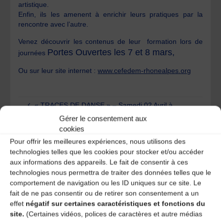
artistique.
Enfin, ils les amenent à enrichir leurs pratiques par la
rencontre avec l’autre.
Venez découvrir les contenus de leur formation lors de
Portes Ouvertes les 7 et 8 mars,
journées
Ou sur leur site internet :
www.cefedem-rhonealpes.org
« TRACES DE DANSE » – Samedi 02 Avril à
Clermont-Fd
Gérer le consentement aux
cookies
Portrait : Olivier Gitenait
Pour offrir les meilleures expériences, nous utilisons des
technologies telles que les cookies pour stocker et/ou accéder
Laisser un
aux informations des appareils. Le fait de consentir à ces
technologies nous permettra de traiter des données telles que le
comportement de navigation ou les ID uniques sur ce site. Le
commentaire
fait de ne pas consentir ou de retirer son consentement a un
effet
négatif sur certaines caractéristiques et fonctions du
Votre adresse e-mail ne sera pas publiée.
Les champs
site.
(Certaines vidéos, polices de caractères et autre médias