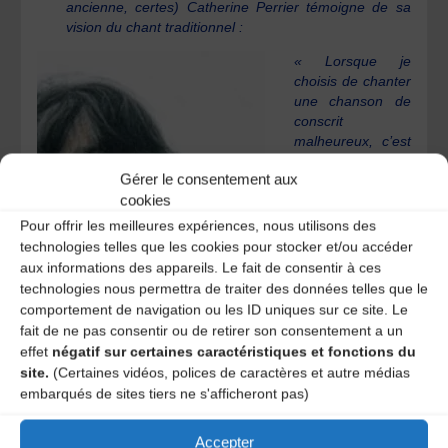
ancienne, certes) Catherine Perrier témoigne de sa
vision du chant traditionnel :
« Lorsque je
choisis de chanter
une chanson de
conscrit
malheureux, c’est
pour protester
Gérer le consentement aux
contre l’ineptie de
cookies
la chose militaire.
Lorsque je chante
Pour offrir les meilleures expériences, nous utilisons des
une histoire de
technologies telles que les cookies pour stocker et/ou accéder
fille engrossée [cf.
aux informations des appareils. Le fait de consentir à ces
la Fille de Lyon]
technologies nous permettra de traiter des données telles que le
suivie d’un
comportement de navigation ou les ID uniques sur ce site. Le
sombre récit
fait de ne pas consentir ou de retirer son consentement a un
d’infanticide, c’est
effet
négatif sur certaines caractéristiques et fonctions du
pour affirmer ma
site.
(Certaines vidéos, polices de caractères et autre médias
solidarité avec les
embarqués de sites tiers ne s'afficheront pas)
mou
vements qui luttent pour la liberté des femmes de faire ou
Accepter