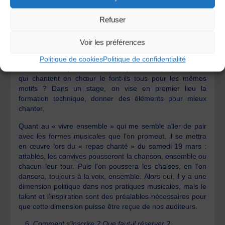
non des enfants. Enfin, en chantant des chansons de
bergère, je revendique le droit au lyrisme et au rêve, voire
Refuser
à l’absurde.»
Qu’en penses-tu ?
Voir les préférences
En disant cela, Catherine n’a pas un propos prescriptif :
Politique de cookies
Politique de confidentialité
chacun chante pour des raisons qui lui sont propres. Ceux
qui chantent en chœur le font-ils tous pour les mêmes
motifs ? Dans un stage, on vise en premier lieu la
formation technique, donner des éléments pour mieux
chanter.
Quant au « vivre ensemble » qui me semble aller de pair
avec les formes musicales que l’on promeut, il se mettra
en œuvre lors du « repas chanté » du samedi 19 mars :
attablés, les convives pousseront la chanson, ensemble ou
chacun leur tour. Puis l’on poussera les chaises, en l’on
dansera, toujours à la voix, ensemble. Alors oui, il y a une
dimension politique dans nos pratiques musicales, mais le
talent et l’inspiration sont des préalables nécessaires pour
que cette dimension puisse être reçue de nos auditeurs.
Comment s’inscrire ? Que faut-il réserver ?