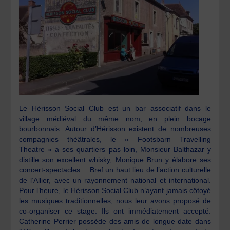
Le Hérisson Social Club est un bar associatif dans le
village médiéval du même nom, en plein bocage
bourbonnais. Autour d’Hérisson existent de nombreuses
compagnies théâtrales, le « Footsbarn Travelling
Theatre » a ses quartiers pas loin, Monsieur Balthazar y
distille son excellent whisky, Monique Brun y élabore ses
concert-spectacles… Bref un haut lieu de l’action culturelle
de l’Allier, avec un rayonnement national et international.
Pour l’heure, le Hérisson Social Club n’ayant jamais côtoyé
les musiques traditionnelles, nous leur avons proposé de
co-organiser ce stage. Ils ont immédiatement accepté.
Catherine Perrier possède des amis de longue date dans