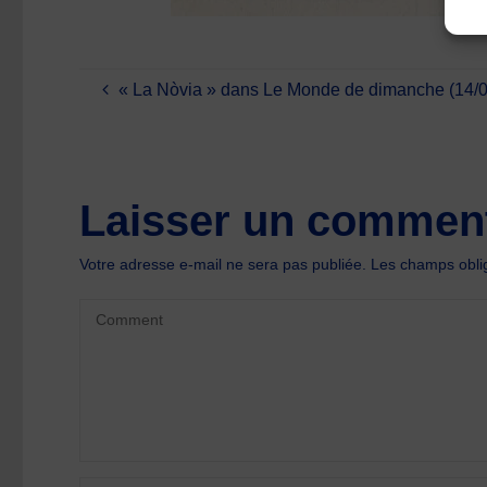
« La Nòvia » dans Le Monde de dimanche (14/0
Laisser un comment
Votre adresse e-mail ne sera pas publiée.
Les champs oblig