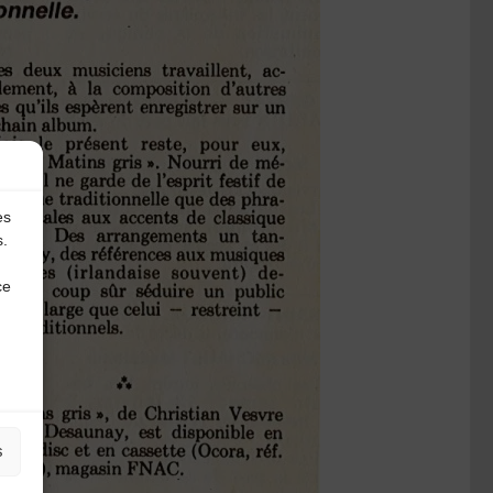
es
s.
ce
s