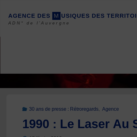
Skip
to
A
G
E
N
C
E
D
E
S
M
U
S
I
Q
U
E
S
D
E
S
T
E
R
R
I
T
O
I
content
ADN* de l'Auvergne
30 ans de presse : Rétroregards
,
Agence
1990 : Le Laser Au 