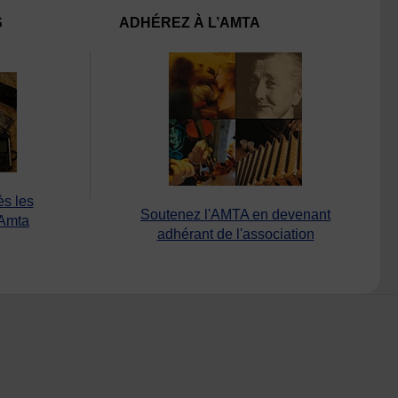
S
ADHÉREZ À L’AMTA
ès les
Soutenez l'AMTA en devenant
’Amta
adhérant de l'association