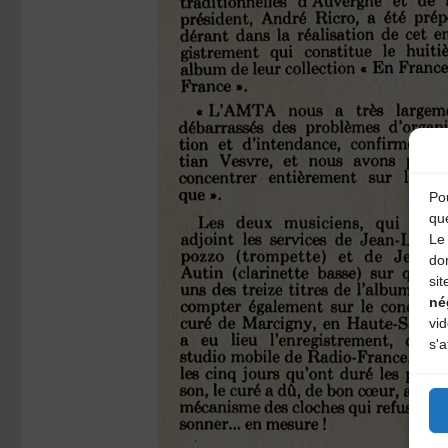
Pou
qu
Le 
do
sit
né
vi
s'a