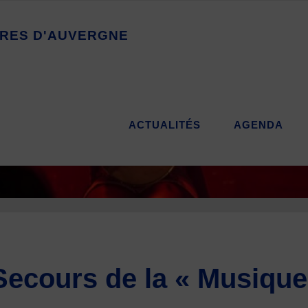
R
E
S
D
'
A
U
V
E
R
G
N
E
ACTUALITÉS
AGENDA
Secours de la « Musique