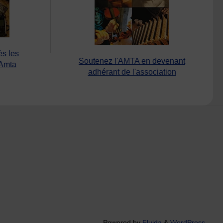
ès les
Soutenez l'AMTA en devenant
’Amta
adhérant de l'association
Powered by
Fluida
&
WordPress.