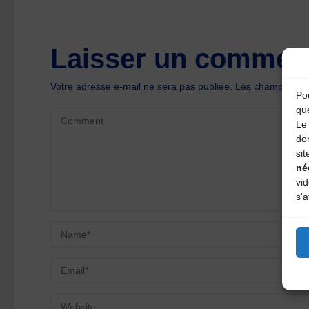
Laisser un comment
Votre adresse e-mail ne sera pas publiée.
Les champs oblig
Pou
qu
Le 
do
sit
né
vi
s'a