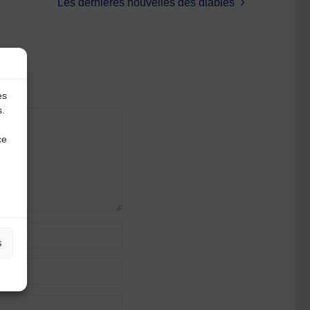
Les dernières nouvelles des diables
es
s.
ce
s