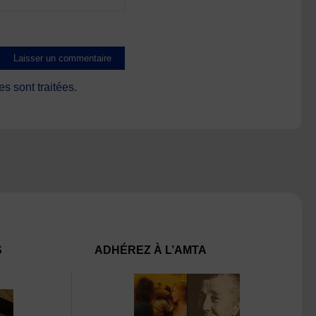
s sont traitées
.
S
ADHÉREZ À L’AMTA