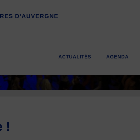
R
E
S
D
'
A
U
V
E
R
G
N
E
ACTUALITÉS
AGENDA
 !