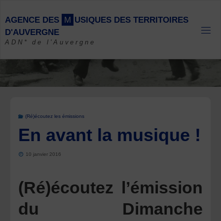
Skip
to
A
G
E
N
C
E
D
E
S
M
U
S
I
Q
U
E
S
D
E
S
T
E
R
R
I
T
O
I
R
E
S
content
D
'
A
U
V
E
R
G
N
E
ADN* de l'Auvergne
(Ré)écoutez les émissions
En avant la musique !
10 janvier 2016
(Ré)écoutez l’émission
du Dimanche