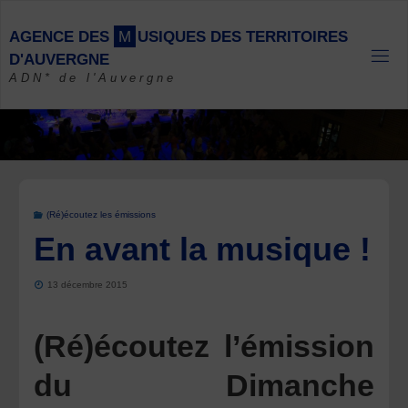
Skip
to
A
G
E
N
C
E
D
E
S
M
U
S
I
Q
U
E
S
D
E
S
T
E
R
R
I
T
O
I
R
E
S
content
D
'
A
U
V
E
R
G
N
E
ADN* de l'Auvergne
(Ré)écoutez les émissions
En avant la musique !
13 décembre 2015
(Ré)écoutez l’émission
du Dimanche