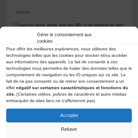
Save my name, email, and site URL in my browser for next
time I post a comment.
Gérer le consentement aux
cookies
Pour offrir les meilleures expériences, nous utilisons des
Ce site utilise Akismet pour réduire les indésirables.
En
technologies telles que les cookies pour stocker et/ou accéder
savoir plus sur la façon dont les données de vos
aux informations des appareils. Le fait de consentir à ces
commentaires sont traitées
.
technologies nous permettra de traiter des données telles que le
comportement de navigation ou les ID uniques sur ce site. Le
fait de ne pas consentir ou de retirer son consentement a un
effet
négatif sur certaines caractéristiques et fonctions du
site.
(Certaines vidéos, polices de caractères et autre médias
embarqués de sites tiers ne s'afficheront pas)
Accepter
Refuser
A DECOUVRIR :