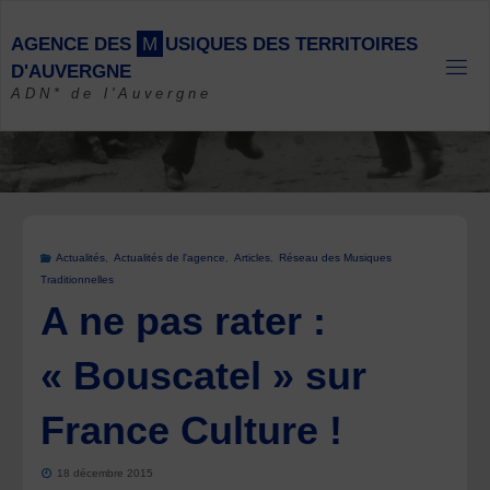
Skip
to
A
G
E
N
C
E
D
E
S
M
U
S
I
Q
U
E
S
D
E
S
T
E
R
R
I
T
O
I
R
E
S
content
D
'
A
U
V
E
R
G
N
E
ADN* de l'Auvergne
Actualités
,
Actualités de l'agence
,
Articles
,
Réseau des Musiques
Traditionnelles
A ne pas rater :
« Bouscatel » sur
France Culture !
18 décembre 2015