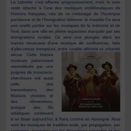
La cabrette s’est effacée progressivement, mais le nom
reste attaché à l’une des musiques emblématiques de
l’histoire française, née de ce métissage de l’Auvergne
parisienne et de l’immigration italienne: le musette Ce sera
une oreille portée sur les musiques de la mémoire et de
l’exil, dans une ville en pleine expansion marquée par ses
immigrations rurales. Ce sera une plongée dans les
trames sinueuses d’une musique de confluences, faite
d’aller-retour trompeurs, entre r
uralité affichée et urbanité
vécue. Cette histoire
musicale patiemment
reconstituée par une
poignée de musiciens-
chercheurs est aussi
celle des
transmissions, des
filiations choisies et
des réinventions,
puisque des fils
artistiques continuent
à se tisser aujourd’hui, à Paris comme en Auvergne. Ainsi
vont les musiques de tradition orale, par propagation, par
contagion, marquées par les disparitions naturelles et des