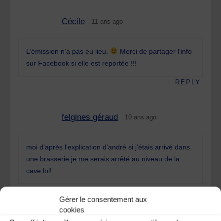
Cécile
11 ans ago
L’émission n’a pas eu lieu.
Merci de partager l’info
sur Facebook si elle est reportée !!!
REPLY
felgines géraud
10 ans ago
moi d’après l’explication d’andré si j’étais arrivé dans
une brasserie je me serais arrêté au niveau de la
cave lol!
REPLY
Gérer le consentement aux
cookies