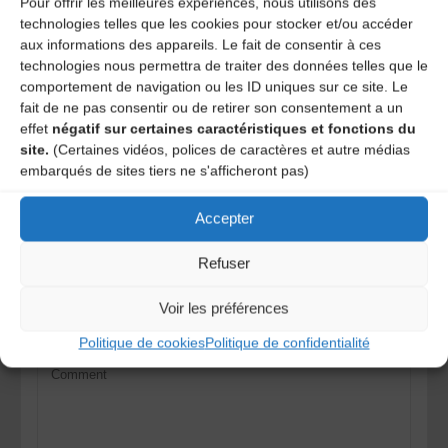
Pour offrir les meilleures expériences, nous utilisons des
FABRE
9 ans ago
technologies telles que les cookies pour stocker et/ou accéder
aux informations des appareils. Le fait de consentir à ces
technologies nous permettra de traiter des données telles que le
l’émission est ici :
comportement de navigation ou les ID uniques sur ce site. Le
https://www.franceculture.fr/emissions/la-fabrique-de-
fait de ne pas consentir ou de retirer son consentement a un
lhistoire/emotions
effet
négatif sur certaines caractéristiques et fonctions du
site.
(Certaines vidéos, polices de caractères et autre médias
REPLY
embarqués de sites tiers ne s'afficheront pas)
Laisser un
Accepter
commentaire
Refuser
Voir les préférences
Votre adresse e-mail ne sera pas publiée.
Les champs
obligatoires sont indiqués avec
*
Politique de cookies
Politique de confidentialité