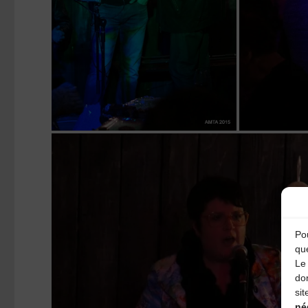
Pou
qu
Le 
do
sit
né