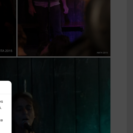
es
s.
ce