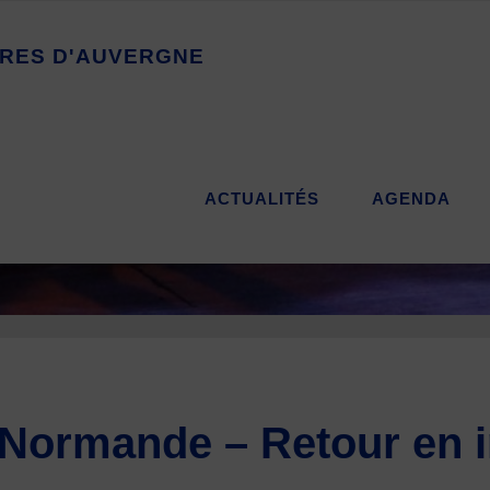
R
E
S
D
'
A
U
V
E
R
G
N
E
ACTUALITÉS
AGENDA
Normande – Retour en i