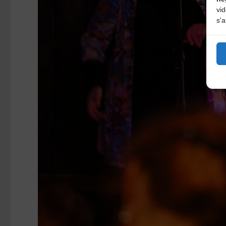
vi
s'a