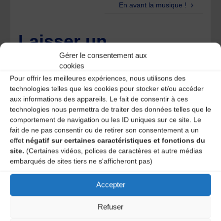
En avant la musique !
Laisser un
Gérer le consentement aux
commentaire
cookies
Pour offrir les meilleures expériences, nous utilisons des
Votre adresse e-mail ne sera pas publiée.
Les champs
technologies telles que les cookies pour stocker et/ou accéder
obligatoires sont indiqués avec
*
aux informations des appareils. Le fait de consentir à ces
technologies nous permettra de traiter des données telles que le
comportement de navigation ou les ID uniques sur ce site. Le
fait de ne pas consentir ou de retirer son consentement a un
effet
négatif sur certaines caractéristiques et fonctions du
site.
(Certaines vidéos, polices de caractères et autre médias
embarqués de sites tiers ne s'afficheront pas)
Accepter
Refuser