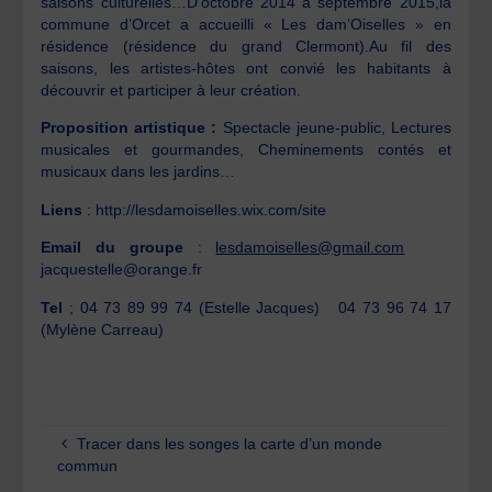
saisons culturelles…D’octobre 2014 à septembre 2015,la
commune d’Orcet a accueilli « Les dam’Oiselles » en
résidence (résidence du grand Clermont).Au fil des
saisons, les artistes-hôtes ont convié les habitants à
découvrir et participer à leur création.
Proposition artistique :
Spectacle jeune-public, Lectures
musicales et gourmandes, Cheminements contés et
musicaux dans les jardins…
Liens
: http://lesdamoiselles.wix.com/site
Email du groupe
:
lesdamoiselles@gmail.com
jacquestelle@orange.fr
Tel
; 04 73 89 99 74 (Estelle Jacques) 04 73 96 74 17
(Mylène Carreau)
Tracer dans les songes la carte d’un monde
commun