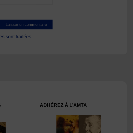
s sont traitées
.
S
ADHÉREZ À L’AMTA