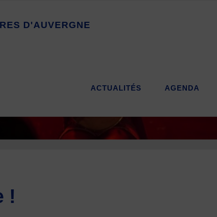
R
E
S
D
'
A
U
V
E
R
G
N
E
ACTUALITÉS
AGENDA
 !