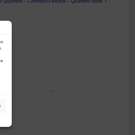
e Quartiers – Clermont-Ferrand – Quartiers Nord
es
s.
ce
s