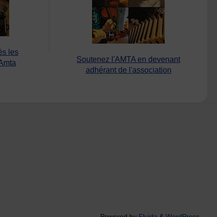
ès les
Soutenez l'AMTA en devenant
’Amta
adhérant de l'association
Powered by
Fluida
&
WordPress.