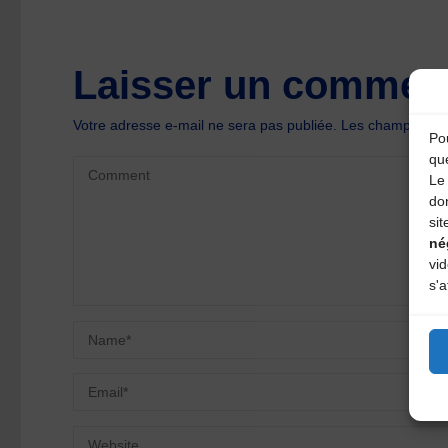
Laisser un comment
Votre adresse e-mail ne sera pas publiée.
Les champs oblig
Pou
qu
Le 
do
sit
né
vi
s'a