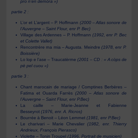
pro n’en demòra »)
partie 2 :
L’or et L’argent – P. Hoffmann
(
2000 – Atlas sonore de
l’Auvergne – Saint Flour
, enr P. Bec
)
Village des Ardennes – P. Hoffmann
(1992, enr P. Bec
et
Colette Vallet
)
Rencontrère ma mia – Augusta. Meindre
(1978, enr P.
Boissière)
Lo lop e l’ase – Traucatèrme
(2001 – CD : « A còps de
pè pel cuou »)
partie 3 :
Chant marocain de mariage / Comptines Berbères –
Fatima et Ouarda Farrès
(
2000 – Atlas sonore de
l’Auvergne – Saint Flour
, enr P.Bec)
La caille – Marie-Jeanne et Fabienne
Besseyrot
(1976, enr. A. Ricros)
Bourrée à Benoit – Léon Lemmet
(1981, enr P.Bec)
Le charivari – Marie Chevalier
(1982, enr. Thierry
Andrieux, François Pierasco)
Violette – Tonin Troupel
(1996, Portrait de musicien)