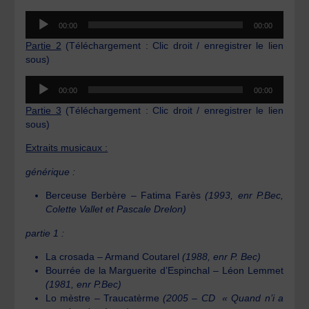
Lecteur
00:00
00:00
audio
Partie 2
(Téléchargement : Clic droit / enregistrer le lien
sous)
Lecteur
00:00
00:00
audio
Partie 3
(Téléchargement : Clic droit / enregistrer le lien
sous)
Extraits musicaux :
générique :
Berceuse Berbère – Fatima Farès
(1993, enr P.Bec,
Colette Vallet et Pascale Drelon)
partie 1 :
La crosada – Armand Coutarel
(1988, enr P. Bec)
Bourrée de la Marguerite d’Espinchal – Léon Lemmet
(1981, enr P.Bec)
Lo mèstre – Traucatèrme
(2005 – CD « Quand n’i a