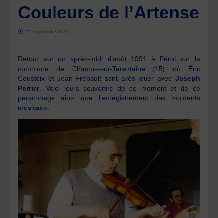
Couleurs de l’Artense
22 septembre 2015
Retour sur un après-midi d’août 1991 à Pérol sur la
commune de Champs-sur-Tarentaine (15) où Éric
Cousteix et Jean Frébault sont allés jouer avec
Joseph
Perrier
. Voici leurs souvenirs de ce moment et de ce
personnage ainsi que l’enregistrement des moments
musicaux.