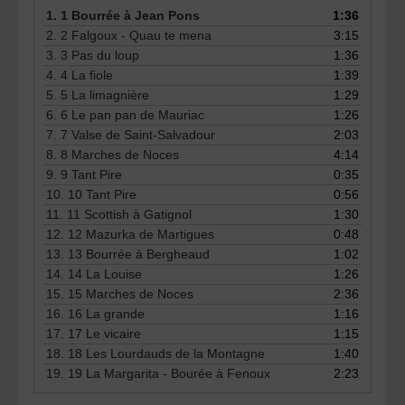
1.
1 Bourrée à Jean Pons
1:36
2.
2 Falgoux - Quau te mena
3:15
3.
3 Pas du loup
1:36
4.
4 La fiole
1:39
5.
5 La limagnière
1:29
6.
6 Le pan pan de Mauriac
1:26
7.
7 Valse de Saint-Salvadour
2:03
8.
8 Marches de Noces
4:14
9.
9 Tant Pire
0:35
10.
10 Tant Pire
0:56
11.
11 Scottish à Gatignol
1:30
12.
12 Mazurka de Martigues
0:48
13.
13 Bourrée à Bergheaud
1:02
14.
14 La Louise
1:26
15.
15 Marches de Noces
2:36
16.
16 La grande
1:16
17.
17 Le vicaire
1:15
18.
18 Les Lourdauds de la Montagne
1:40
19.
19 La Margarita - Bourée à Fenoux
2:23