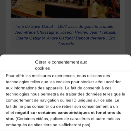
Fête de Saint-Donat – 1987 assis de gauche à droite :
Jean-Marie Chassagne, Joseph Perrier, Jean Frébault,
Odette Gatignol, André Gatignol Debout derrière : Éric
Cousteix
JF
: Cependant, pour moi Joseph Perrier, c’était les
Gérer le consentement aux
bourrées et les marches de noce. Sa manière de les
interpréter, de les faire sonner… de les chanter aussi en
cookies
occitan pour en cacher un peu le sens grivois de certaines
Pour offrir les meilleures expériences, nous utilisons des
qui le faisaient rire.
technologies telles que les cookies pour stocker et/ou accéder
aux informations des appareils. Le fait de consentir à ces
Comment décririez vous le jeu et le son Perrier ?
technologies nous permettra de traiter des données telles que le
(Silence et regards l’un vers l’autre)
comportement de navigation ou les ID uniques sur ce site. Le
fait de ne pas consentir ou de retirer son consentement a un
JF
: toi le violoneux ?
effet
négatif sur certaines caractéristiques et fonctions du
site.
(Certaines vidéos, polices de caractères et autre médias
EC
: Un son vraiment singulier – moitié son des violoneux
embarqués de sites tiers ne s'afficheront pas)
et moitié influencé par d’autres univers musicaux. Il prenait