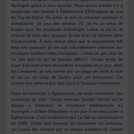
Auvergne grâce à mon épouse. Nous avons acheté il y a
longtemps une maison à Égliseneuve d’Entraigues au sud
du Puy de Dôme. En outre, je suis un musicien amateur et
autodidacte. Un jour des années 70, j’ai eu un coup de
foudre pour les musiques d’Amérique Latine et j’ai eu la
chance de faire des voyages là-bas d’où j’ai ramené plein
d’instruments. À mon retour, alors que le mouvement folk
était très puissant, je me suis naturellement intéressé aux
musiques traditionnelles françaises ; c’était un peu idiot de
ne voir que ce qui se passait ailleurs. J’avais envie de
jouer d’un instrument de tradition française et un jour, dans
les Cévennes, je suis tombé sur un stage de vielle à roue
et j’ai eu un coup de foudre pour cet instrument. J’ai
acheté une vielle et pris des cours à Toulouse notamment.
Etant en vacances à Égliseneuse, j’ai voulu rencontrer des
musiciens du coin. J’avais entendu Joseph Perrier sur le
disque « Violoneux et chanteurs tradtitionnels en
Auvergne » d’Alain Ribardière et un jour il est venu jouer à
Egliseneuve. C’est timidement que j’ai fait sa connaissance
en 1980. J’étais très heureux de rencontrer un violoneux
car j’avais été marqué par un disque excellent de Claude