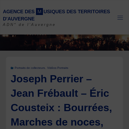
Skip
to
A
G
E
N
C
E
D
E
S
M
U
S
I
Q
U
E
S
D
E
S
T
E
R
R
I
T
O
I
R
E
S
content
D
'
A
U
V
E
R
G
N
E
ADN* de l'Auvergne
Portraits de collecteurs
,
Vidéos Portraits
Joseph Perrier –
Jean Frébault – Éric
Cousteix : Bourrées,
Marches de noces,